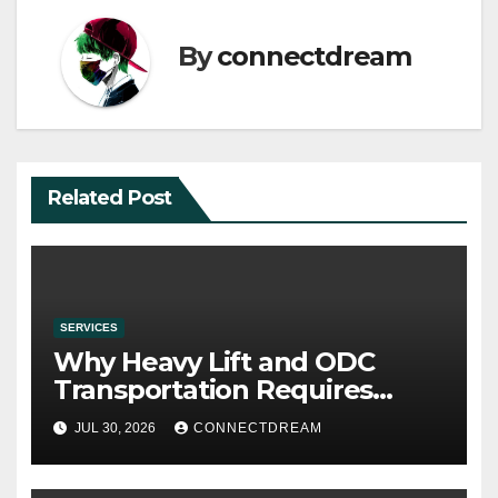
By
connectdream
Related Post
SERVICES
Why Heavy Lift and ODC
Transportation Requires
Specialists
JUL 30, 2026
CONNECTDREAM