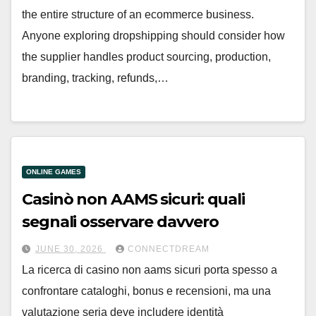
the entire structure of an ecommerce business.
Anyone exploring dropshipping should consider how
the supplier handles product sourcing, production,
branding, tracking, refunds,…
ONLINE GAMES
Casinò non AAMS sicuri: quali
segnali osservare davvero
JUNE 30, 2026
CONNECTDREAM
La ricerca di casino non aams sicuri porta spesso a
confrontare cataloghi, bonus e recensioni, ma una
valutazione seria deve includere identità