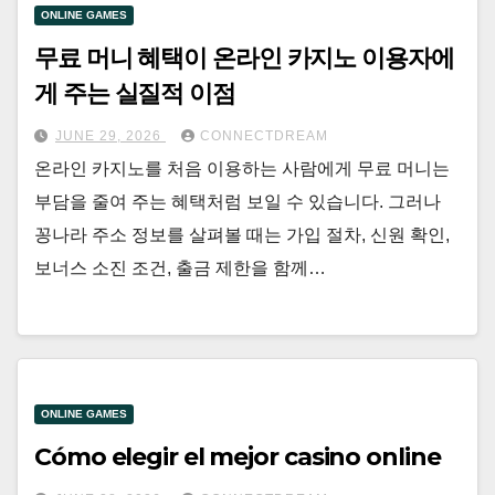
ONLINE GAMES
무료 머니 혜택이 온라인 카지노 이용자에
게 주는 실질적 이점
JUNE 29, 2026
CONNECTDREAM
온라인 카지노를 처음 이용하는 사람에게 무료 머니는
부담을 줄여 주는 혜택처럼 보일 수 있습니다. 그러나
꽁나라 주소 정보를 살펴볼 때는 가입 절차, 신원 확인,
보너스 소진 조건, 출금 제한을 함께…
ONLINE GAMES
Cómo elegir el mejor casino online