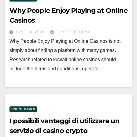
Why People Enjoy Playing at Online
Casinos
JUNE 30, 2026
CONNECTDREAM
Why People Enjoy Playing at Online Casinos is not
simply about finding a platform with many games.
Research related to kuwait online casinos should
include the terms and conditions, operator…
ONLINE GAMES
I possibili vantaggi di utilizzare un
servizio di casino crypto