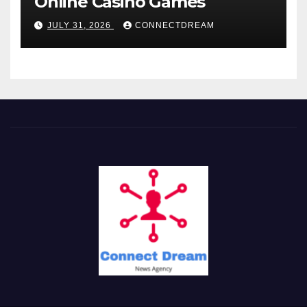
Online Casino Games
JULY 31, 2026
CONNECTDREAM