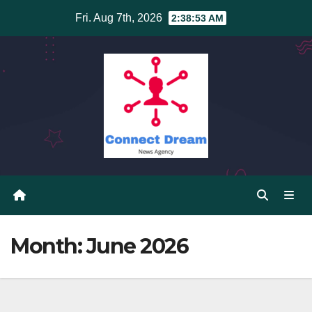
Skip
Fri. Aug 7th, 2026
2:38:54 AM
to
content
Month:
June 2026