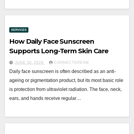
SERVICES
How Daily Face Sunscreen
Supports Long-Term Skin Care
JUNE 30, 2026
CONNECTDREAM
Daily face sunscreen is often described as an anti-
ageing or pigmentation product, but its most basic role
is protection from ultraviolet radiation. The face, neck,
ears, and hands receive regular…