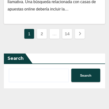
llamativa. Una búsqueda relacionada con casas de
apuestas online debería incluir la…
Posts
1
2
…
14
pagination
Search
Search