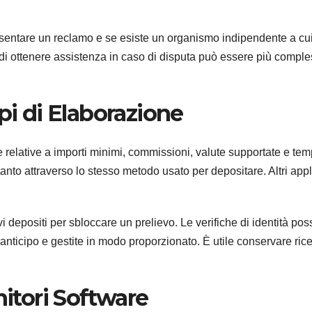
sentare un reclamo e se esiste un organismo indipendente a cu
ità di ottenere assistenza in caso di disputa può essere più comple
pi di Elaborazione
relative a importi minimi, commissioni, valute supportate e temp
ltanto attraverso lo stesso metodo usato per depositare. Altri app
i depositi per sbloccare un prelievo. Le verifiche di identità po
nticipo e gestite in modo proporzionato. È utile conservare rice
nitori Software