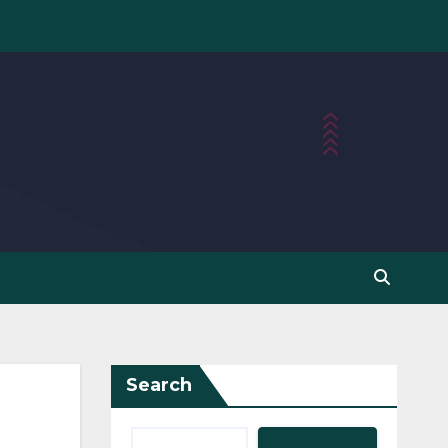
Search