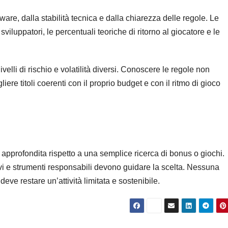
ware, dalla stabilità tecnica e dalla chiarezza delle regole. Le
viluppatori, le percentuali teoriche di ritorno al giocatore e le
velli di rischio e volatilità diversi. Conoscere le regole non
liere titoli coerenti con il proprio budget e con il ritmo di gioco
pprofondita rispetto a una semplice ricerca di bonus o giochi.
evi e strumenti responsabili devono guidare la scelta. Nessuna
eve restare un’attività limitata e sostenibile.