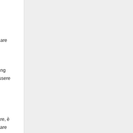
iare
ing
ssere
re, è
tare