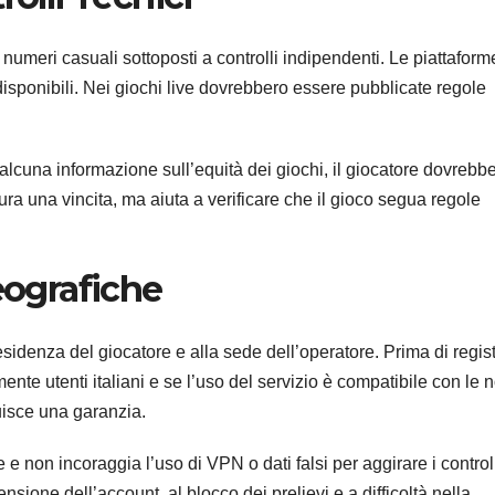
di numeri casuali sottoposti a controlli indipendenti. Le piattaform
ni disponibili. Nei giochi live dovrebbero essere pubblicate regole
 alcuna informazione sull’equità dei giochi, il giocatore dovrebb
a una vincita, ma aiuta a verificare che il gioco segua regole
eografiche
sidenza del giocatore e alla sede dell’operatore. Prima di regist
ente utenti italiani e se l’uso del servizio è compatibile con le
tuisce una garanzia.
e non incoraggia l’uso di VPN o dati falsi per aggirare i controll
nsione dell’account, al blocco dei prelievi e a difficoltà nella