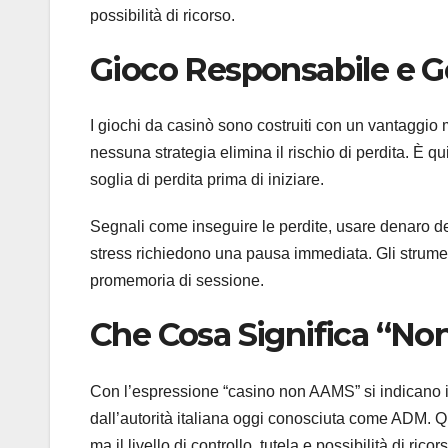
possibilità di ricorso.
Gioco Responsabile e G
I giochi da casinò sono costruiti con un vantaggio 
nessuna strategia elimina il rischio di perdita. È 
soglia di perdita prima di iniziare.
Segnali come inseguire le perdite, usare denaro des
stress richiedono una pausa immediata. Gli strumenti
promemoria di sessione.
Che Cosa Significa “N
Con l’espressione “casino non AAMS” si indicano i
dall’autorità italiana oggi conosciuta come ADM. Q
ma il livello di controllo, tutela e possibilità di r