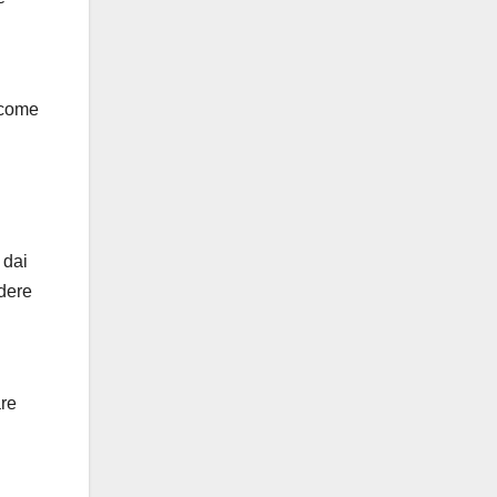
, come
 dai
ndere
are