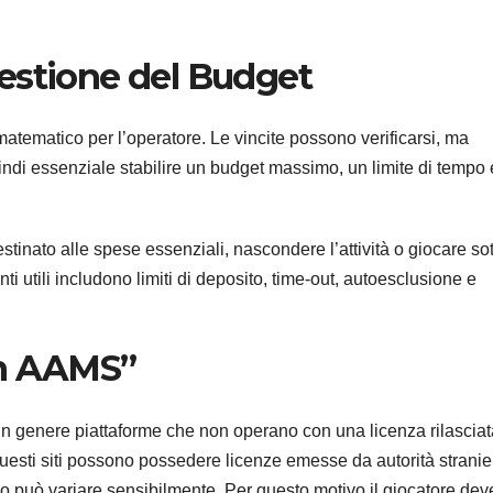
estione del Budget
matematico per l’operatore. Le vincite possono verificarsi, ma
quindi essenziale stabilire un budget massimo, un limite di tempo
tinato alle spese essenziali, nascondere l’attività o giocare so
 utili includono limiti di deposito, time-out, autoesclusione e
on AAMS”
n genere piattaforme che non operano con una licenza rilasciat
uesti siti possono possedere licenze emesse da autorità stranie
icorso può variare sensibilmente. Per questo motivo il giocatore dev