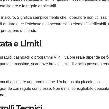
età titolare e le regole applicabili.
nsicuro. Significa semplicemente che l’operatore non utilizza
i andare oltre l’etichetta e concentrarsi su elementi verificabili
 protezione dei fondi.
ata e Limiti
 gratuiti, cashback o programmi VIP. Il valore reale dipende però
i, puntate massime, scadenze brevi e limiti di vincita possono re
prima di accettare una promozione. Un bonus più piccolo ma
to grande con regole complesse. Non è mai consigliabile deposit
one.
rolli Tecnici