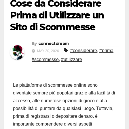
Cose da Considerare
Prima di Utilizzare un
Sito di Scommesse
By
connectdream
#considerare
,
#prima
,
MAY 20, 2026
#scommesse
,
#utilizzare
Le piattaforme di scommesse online sono
diventate sempre più popolari grazie alla facilità di
accesso, alle numerose opzioni di gioco e alla
possibilità di puntare da qualsiasi luogo. Tuttavia,
prima di registrarsi o depositare denaro, è
importante comprendere diversi aspetti