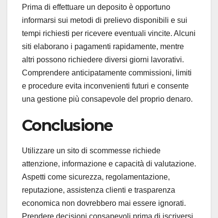
Prima di effettuare un deposito è opportuno
informarsi sui metodi di prelievo disponibili e sui
tempi richiesti per ricevere eventuali vincite. Alcuni
siti elaborano i pagamenti rapidamente, mentre
altri possono richiedere diversi giorni lavorativi.
Comprendere anticipatamente commissioni, limiti
e procedure evita inconvenienti futuri e consente
una gestione più consapevole del proprio denaro.
Conclusione
Utilizzare un sito di scommesse richiede
attenzione, informazione e capacità di valutazione.
Aspetti come sicurezza, regolamentazione,
reputazione, assistenza clienti e trasparenza
economica non dovrebbero mai essere ignorati.
Prendere decisioni consapevoli prima di iscriversi