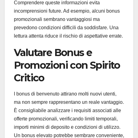
Comprendere queste informazioni evita
incomprensioni future. Ad esempio, alcuni bonus
promozionali sembrano vantaggiosi ma
prevedono condizioni difficili da soddisfare. Una
lettura attenta riduce il rischio di aspettative errate.
Valutare Bonus e
Promozioni con Spirito
Critico
I bonus di benvenuto attirano molti nuovi utenti,
ma non sempre rappresentano un reale vantaggio.
È consigliabile analizzare i requisiti associati alle
offerte promozionali, verificando limiti temporali,
importi minimi di deposito e condizioni di utilizzo.
Un bonus elevato potrebbe sembrare conveniente,