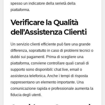
spesso un indicatore della serietà della
piattaforma.
Verificare la Qualità
dell’Assistenza Clienti
Un servizio clienti efficiente può fare una grande
differenza, soprattutto in caso di problemi tecnici o
dubbi sui pagamenti. Prima di scegliere una
piattaforma, conviene controllare quali canali di
supporto sono disponibili: chat live, email o
assistenza telefonica. Anche i tempi di risposta
rappresentano un elemento importante. Una
comunicazione rapida e professionale aumenta la
fiducia degli utenti.