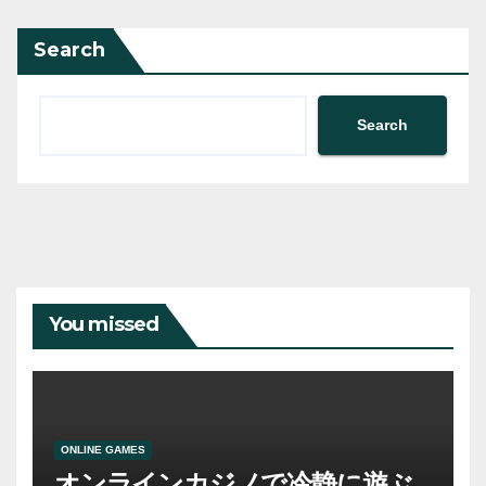
Search
Search
You missed
ONLINE GAMES
オンラインカジノで冷静に遊ぶ