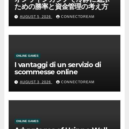
ための勝率と資金管理の考え方
AUGUST 5, 2026
CONNECTDREAM
ONLINE GAMES
I vantaggi di un servizio di
scommesse online
AUGUST 3, 2026
CONNECTDREAM
ONLINE GAMES