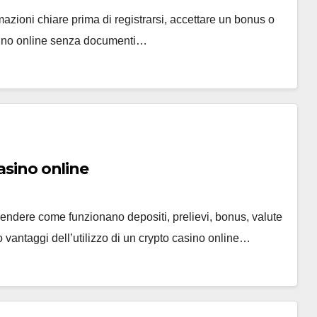
mazioni chiare prima di registrarsi, accettare un bonus o
asino online senza documenti…
casino online
endere come funzionano depositi, prelievi, bonus, valute
mo vantaggi dell’utilizzo di un crypto casino online…