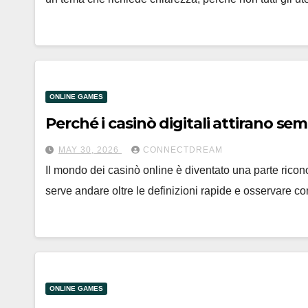
ONLINE GAMES
Perché i casinò digitali attirano se
MAY 30, 2026
CONNECTDREAM
Il mondo dei casinò online è diventato una parte ricono
serve andare oltre le definizioni rapide e osservare c
ONLINE GAMES