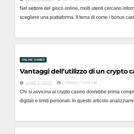
Nel settore del gioco online, molti utenti cercano infor
scegliere una piattaforma. Il tema di come i bonus c
ONLINE GAMES
Vantaggi dell’utilizzo di un crypto 
JUNE 2, 2026
CONNECTDREAM
Chi si avvicina ai crypto casino dovrebbe prima compr
digitali e limiti personali. In questo articolo analizzia