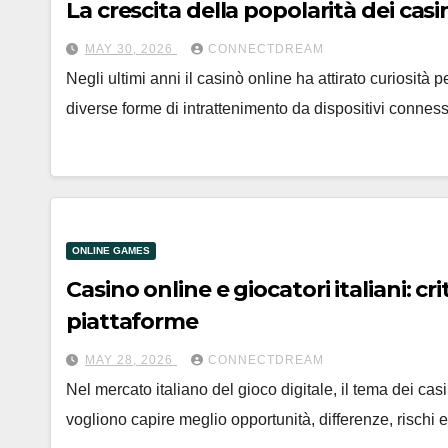
La crescita della popolarità dei ca
MAY 30, 2026
CONNECTDREAM
Negli ultimi anni il casinò online ha attirato curiosità 
diverse forme di intrattenimento da dispositivi conne
ONLINE GAMES
Casino online e giocatori italiani: cr
piattaforme
MAY 28, 2026
CONNECTDREAM
Nel mercato italiano del gioco digitale, il tema dei c
vogliono capire meglio opportunità, differenze, rischi 