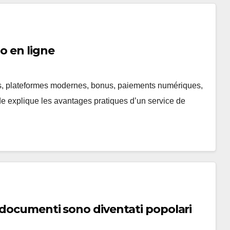
o en ligne
es, plateformes modernes, bonus, paiements numériques,
e explique les avantages pratiques d’un service de
 documenti sono diventati popolari