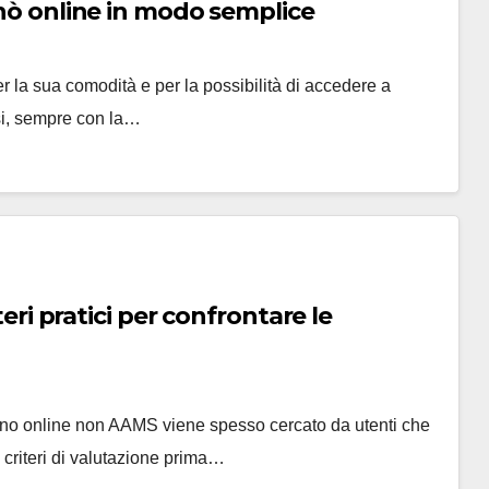
sinò online in modo semplice
per la sua comodità e per la possibilità di accedere a
ssi, sempre con la…
iteri pratici per confrontare le
asino online non AAMS viene spesso cercato da utenti che
e criteri di valutazione prima…