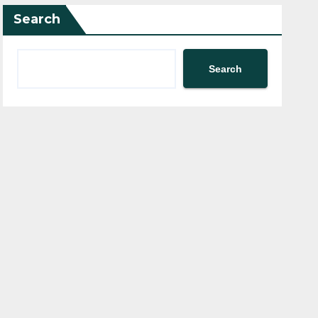
Search
Search