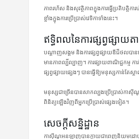
ភាពរហ័ស និងសុវត្ថិភាពក្នុងការធ្វើប្រតិបត្តិការហិ
ខ្លាំងក្នុងការប្រើប្រាស់វេទិកាទាំងនេះ។
ឥទ្ធិពលនៃការផ្សព្វផ្សាយត
បណ្តាញសង្គម និងការផ្សព្វផ្សាយឌីជីថលបានដ
មានភាពល្បីល្បាញ។ ការផ្សាយពាណិជ្ជកម្ម ការ
ផ្សព្វផ្សាយផ្សេងៗ បានធ្វើឱ្យមនុស្សកាន់តែស្
មនុស្សជាច្រើនបានសាកល្បងប្រើប្រាស់កាស៊ី
ពិនិត្យឡើងវិញពីអ្នកប្រើប្រាស់ផ្សេងទៀត។
សេចក្តីសន្និដ្ឋាន
កាស៊ីណូអនឡាញបានក្លាយជាពេញនិយមដោយសារក