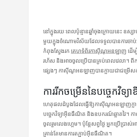
នៅក្នុងរយៈពេលប៉ុន្មានឆ្នាំចុងក្រោយនេះ ឧស
មួយក្នុងចំណោមវិស័យដែលទទួលបានការចាប់អា
កំពុងស្វែងរក
គេហទំព័រកាស៊ីណូអនឡាញ
ដើម
រហ័ស និងអាចចូលប្រើបានគ្រប់ពេលវេលា។ ពីកា
ផ្សេងៗ កាស៊ីណូអនឡាញបានក្លាយជាជម្រើសកម
ការរីកចម្រើននៃបច្ចេកវិទ្យ
ហេតុផលដំបូងដែលធ្វើឱ្យកាស៊ីណូអនឡាញក្ល
បច្ចេកវិទ្យាអ៊ីនធឺណិត និងឧបករណ៍ឆ្លាតវៃ។ កា
ចូលរួមលេងហ្គេម។ ប៉ុន្តែសព្វថ្ងៃ អ្នកប្រើប្រា
គ្រាន់តែមានការតភ្ជាប់អ៊ីនធឺណិត។