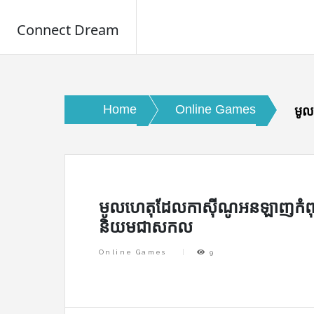
Connect Dream
Skip
to
content
Home
Online Games
មូ
មូលហេតុដែលកាស៊ីណូអនឡាញកំ
និយមជាសកល
Online Games
9