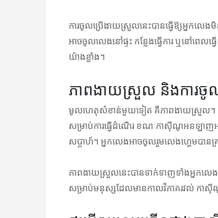
ការចូលប្រើងាយស្រួលនេះបានធ្វើឱ្យអ្នកលេ
អាចចូលលេងនៅផ្ទះ កន្លែងធ្វើការ ឬនៅពេលធ្វើដ
យ៉ាងខ្លាំង។
ភាពងាយស្រួល និងការចូល
មូលហេតុសំខាន់មួយទៀត គឺភាពងាយស្រួល។ ក
សម្រាប់ការធ្វើដំណើរ ខណៈកាស៊ីណូអនឡាញអាចប្
សប្តាហ៍។ អ្នកលេងអាចចូលរួមលេងហ្គេមបាន
ភាពងាយស្រួលនេះបានទាក់ទាញទាំងអ្នកលេង
សម្រាប់មនុស្សដែលមានកាលវិភាគរវល់ កាស៊