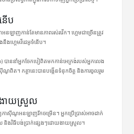
នើប
ាស៊ីណូអនឡាញកាន់តែមានភាពរស់រវើក។ ហ្គេមជាច្រើនត្រូវ
ឹងហ្គេមវីដេអូទំនើប។
ino) បាននាំអ្នកចែកបៀពិតមកកាន់អេក្រង់របស់អ្នកលេង
៊ីណូពិត។ កត្តានេះបានបង្កើនទំនុកចិត្ត និងការចូលរួម
ាក់ងាយស្រួល
យឱ្យកាស៊ីណូអនឡាញរីកចម្រើន។ អ្នកប្រើប្រាស់អាចដាក់
ថល និងវិធីបង់ប្រាក់ផ្សេងៗដោយងាយស្រួល។