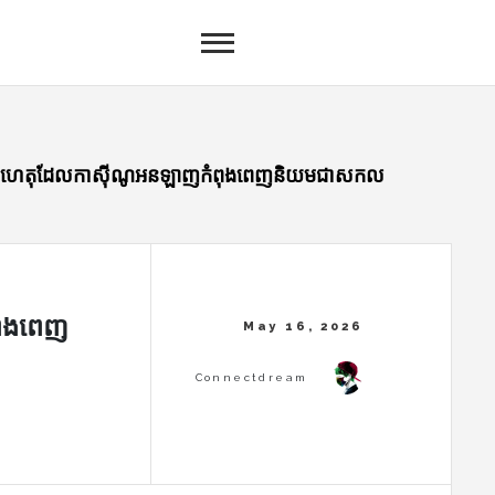
លហេតុដែលកាស៊ីណូអនឡាញកំពុងពេញនិយមជាសកល
ពុងពេញ