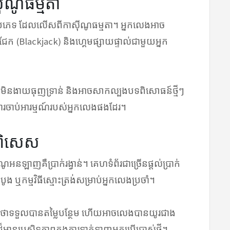
ីណូធម្មតា
ប្រភេទ ដែលលើសពីកាស៊ីណូធម្មតា។ អ្នកលេងអាច
លែកជែក (Blackjack) និងហ្គេមផ្សាយផ្ទាល់ជាមួយអ្នក
រាស់មិនងាយធុញទ្រាន់ និងអាចសាកល្បងបទពិសោធន៍ថ្មីៗ
្សាការចាប់អារម្មណ៍របស់អ្នកលេងផងដែរ។
ូនពិសេស
ឡាញគឺប្រាក់រង្វាន់។ គេហទំព័រជាច្រើនផ្តល់ប្រាក់
ំបូង ឬកម្មវិធីស្មោះត្រង់សម្រាប់អ្នកលេងប្រចាំ។
ម្មណ៍ថាទទួលបានតម្លៃបន្ថែម ហើយអាចលេងបានយូរជាង
រដ៏មានប្រសិទ្ធភាពក្នុងការទាក់ទាញអ្នកប្រើប្រាស់ថ្មី។