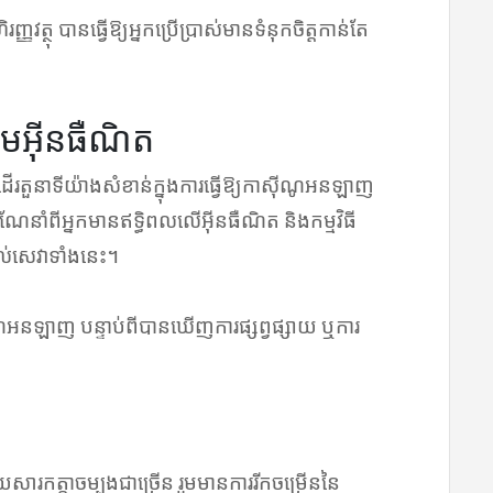
រញ្ញវត្ថុ បានធ្វើឱ្យអ្នកប្រើប្រាស់មានទំនុកចិត្តកាន់តែ
ាមអ៊ីនធឺណិត
ើរតួនាទីយ៉ាងសំខាន់ក្នុងការធ្វើឱ្យកាស៊ីណូអនឡាញ
ណែនាំពីអ្នកមានឥទ្ធិពលលើអ៊ីនធឺណិត និងកម្មវិធី
គាល់សេវាទាំងនេះ។
ណូអនឡាញ បន្ទាប់ពីបានឃើញការផ្សព្វផ្សាយ ឬការ
ត្តាចម្បងជាច្រើន រួមមានការរីកចម្រើននៃ