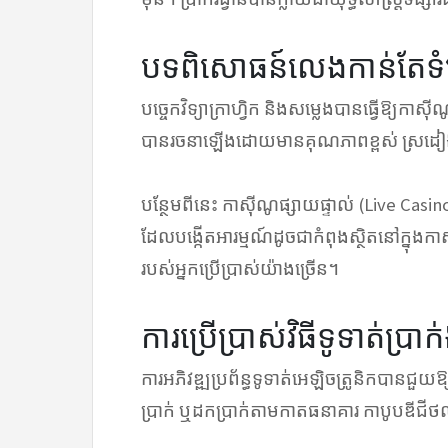
បទពិសោធន៍លេងកាន់តែទំ
បច្ចេកវិទ្យាក្រាហ្វិក និងសម្លេងបានធ្វើឱ្យក
បានរចនាឡើងដោយមានគុណភាពខ្ពស់ ស្រដៀងន
បន្ថែមពីនេះ កាស៊ីណូផ្សាយផ្ទាល់ (Live Cas
ដែលបង្កើតអារម្មណ៍ដូចជាកំពុងស្ថិតនៅក្នុងកាស
របស់អ្នកប្រើប្រាស់យ៉ាងច្រើន។
ការប្រើប្រាស់វិធីទូទាត់ប្រ
ការអភិវឌ្ឍប្រព័ន្ធទូទាត់អេឡិចត្រូនិកបានជួ
ប្រាក់ ឬដកប្រាក់តាមកាតធនាគារ កាបូបឌីជី