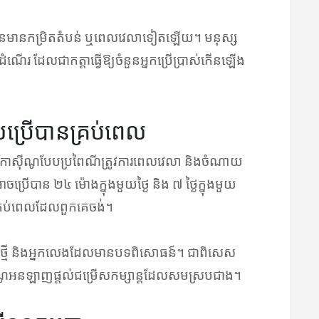
ងមិនមានកម្រិតតំបន់ ឬពេលវេលាទៀតឡើយ។ មនុស្ស
ំណើរ ដែលជាកត្តាធ្វើឱ្យចំនួនអ្នកប្រើប្រាស់កើនឡើង
ប្រើបានគ្រប់ពេល
ាស៊ីណូបែបប្រពៃណីត្រូវការពេលវេលា និងចំណាយ
រើបាន ២៤ ម៉ោងក្នុងមួយថ្ងៃ និង ៧ ថ្ងៃក្នុងមួយ
គ្រប់ពេលដែលពួកគេចង់។
ថ្មី និងអ្នកលេងដែលមានបទពិសោធន៍។ ជាពិសេស
ីណូអនឡាញផ្តល់ជម្រើសកម្សាន្តដែលសមស្របជាង។