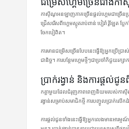
ជម្រើសហ្គេមច្រើនជាងកាស៊
កាស៊ីណូអនឡាញភាគច្រើនផ្តល់ហ្គេមជាច្រើន
ជ្រើសរើសពីហ្គេមស្លុតរាប់ពាន់ បៀរ៉ា រ៉ូឡែត ប្
ចែកបៀពិត។
ការមានជម្រើសច្រើនបែបនេះធ្វើឱ្យអ្នកប្រើប្
ជានិច្ច។ ការបន្ថែមហ្គេមថ្មីៗជាប្រចាំក៏ជួយរក
ប្រាក់រង្វាន់ និងការផ្តល់ជ
កត្តាមួយដែលជំរុញភាពពេញនិយមរបស់កាស៊ីណូអន
រង្វាន់សម្រាប់សមាជិកថ្មី ការបញ្ចូលប្រាក់លើកដ
ការផ្តល់ជូនទាំងនេះធ្វើឱ្យអ្នកលេងមានអារ
មុន។ ប្រាក់រង្វាន់បានក្លាយជាយុទ្ធសាស្ត្រទីផ្សា