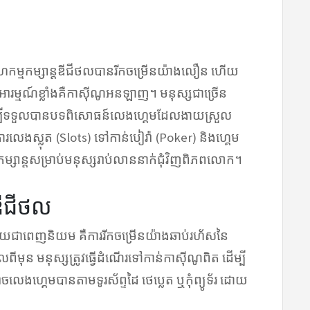
្សាហកម្មកម្សាន្តឌីជីថលបានរីកចម្រើនយ៉ាងលឿន ហើយ
រម្មណ៍ខ្លាំងគឺកាស៊ីណូអនឡាញ។ មនុស្សជាច្រើន
្បីទទួលបានបទពិសោធន៍លេងហ្គេមដែលងាយស្រួល
រលេងស្លុត (Slots) ទៅកាន់បៀរ៉ា (Poker) និងហ្គេម
្សាន្តសម្រាប់មនុស្សរាប់លាននាក់ជុំវិញពិភពលោក។
ាឌីជីថល
ាយជាពេញនិយម គឺការរីកចម្រើនយ៉ាងឆាប់រហ័សនៃ
លពីមុន មនុស្សត្រូវធ្វើដំណើរទៅកាន់កាស៊ីណូពិត ដើម្បី
ស់អាចលេងហ្គេមបានតាមទូរស័ព្ទដៃ ថេប្លេត ឬកុំព្យូទ័រ ដោយ