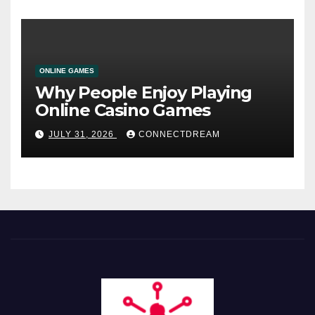
ONLINE GAMES
Why People Enjoy Playing
Online Casino Games
JULY 31, 2026
CONNECTDREAM