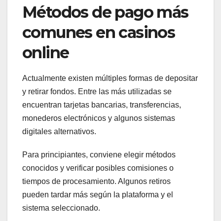
Métodos de pago más
comunes en casinos
online
Actualmente existen múltiples formas de depositar
y retirar fondos. Entre las más utilizadas se
encuentran tarjetas bancarias, transferencias,
monederos electrónicos y algunos sistemas
digitales alternativos.
Para principiantes, conviene elegir métodos
conocidos y verificar posibles comisiones o
tiempos de procesamiento. Algunos retiros
pueden tardar más según la plataforma y el
sistema seleccionado.