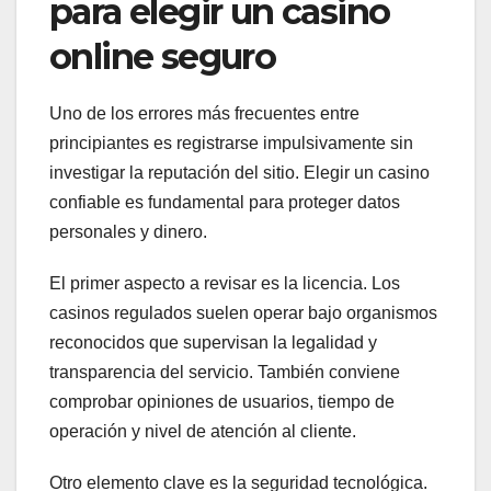
para elegir un casino
online seguro
Uno de los errores más frecuentes entre
principiantes es registrarse impulsivamente sin
investigar la reputación del sitio. Elegir un casino
confiable es fundamental para proteger datos
personales y dinero.
El primer aspecto a revisar es la licencia. Los
casinos regulados suelen operar bajo organismos
reconocidos que supervisan la legalidad y
transparencia del servicio. También conviene
comprobar opiniones de usuarios, tiempo de
operación y nivel de atención al cliente.
Otro elemento clave es la seguridad tecnológica.