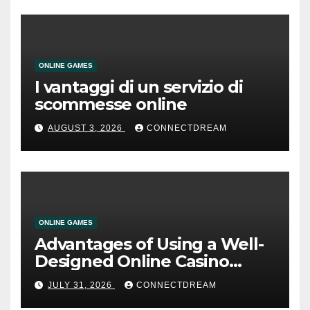
ONLINE GAMES
I vantaggi di un servizio di
scommesse online
AUGUST 3, 2026
CONNECTDREAM
ONLINE GAMES
Advantages of Using a Well-
Designed Online Casino
Service
JULY 31, 2026
CONNECTDREAM