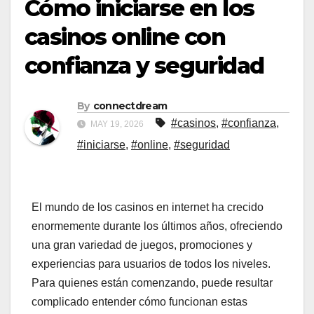
Cómo iniciarse en los
casinos online con
confianza y seguridad
By
connectdream
#casinos
,
#confianza
,
MAY 19, 2026
#iniciarse
,
#online
,
#seguridad
El mundo de los casinos en internet ha crecido
enormemente durante los últimos años, ofreciendo
una gran variedad de juegos, promociones y
experiencias para usuarios de todos los niveles.
Para quienes están comenzando, puede resultar
complicado entender cómo funcionan estas