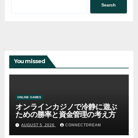
Search
You missed
ONLINE GAMES
オンラインカジノで冷静に遊ぶ
ための勝率と資金管理の考え方
AUGUST 5, 2026
CONNECTDREAM