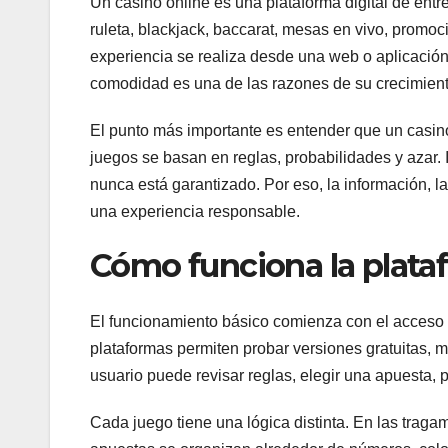
Un casino online es una plataforma digital de en
ruleta, blackjack, baccarat, mesas en vivo, promoci
experiencia se realiza desde una web o aplicación,
comodidad es una de las razones de su crecimient
El punto más importante es entender que un casin
juegos se basan en reglas, probabilidades y azar.
nunca está garantizado. Por eso, la información, l
una experiencia responsable.
Cómo funciona la plata
El funcionamiento básico comienza con el acceso al
plataformas permiten probar versiones gratuitas, m
usuario puede revisar reglas, elegir una apuesta, p
Cada juego tiene una lógica distinta. En las traga