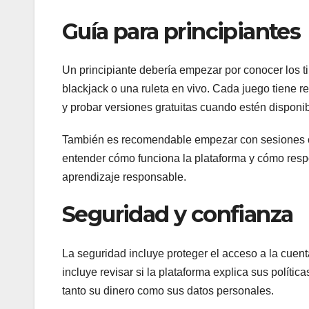
Guía para principiantes
Un principiante debería empezar por conocer los
blackjack o una ruleta en vivo. Cada juego tiene re
y probar versiones gratuitas cuando estén dispon
También es recomendable empezar con sesiones corta
entender cómo funciona la plataforma y cómo resp
aprendizaje responsable.
Seguridad y confianza
La seguridad incluye proteger el acceso a la cuen
incluye revisar si la plataforma explica sus polít
tanto su dinero como sus datos personales.