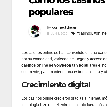
Cómo los casinos 
populares
By
connectdream
#casinos
,
#online
JUN 3, 2026
Los casinos online se han convertido en una parte 
por su comodidad, variedad de juegos y acceso des
casinos online se volvieron tan populares
e inc
solamente, para mantener una estructura clara y útil
Crecimiento digital
Los casinos online crecieron gracias a internet, mó
tecnología hizo que el entretenimiento fuera más a