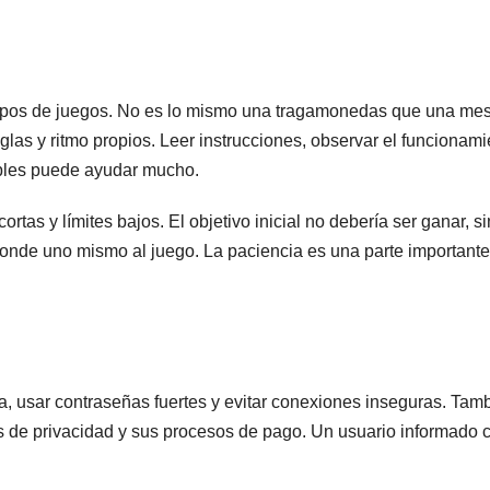
 tipos de juegos. No es lo mismo una tragamonedas que una me
glas y ritmo propios. Leer instrucciones, observar el funcionami
ibles puede ayudar mucho.
s y límites bajos. El objetivo inicial no debería ser ganar, s
onde uno mismo al juego. La paciencia es una parte importante
ta, usar contraseñas fuertes y evitar conexiones inseguras. Tam
icas de privacidad y sus procesos de pago. Un usuario informado 