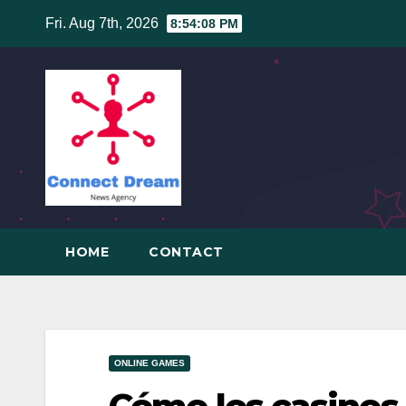
Skip
Fri. Aug 7th, 2026
8:54:09 PM
to
content
HOME
CONTACT
ONLINE GAMES