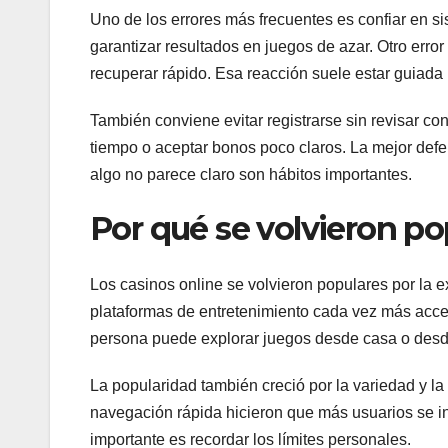
Uno de los errores más frecuentes es confiar en
garantizar resultados en juegos de azar. Otro erro
recuperar rápido. Esa reacción suele estar guiada
También conviene evitar registrarse sin revisar co
tiempo o aceptar bonos poco claros. La mejor defe
algo no parece claro son hábitos importantes.
Por qué se volvieron po
Los casinos online se volvieron populares por la e
plataformas de entretenimiento cada vez más accesi
persona puede explorar juegos desde casa o desde
La popularidad también creció por la variedad y l
navegación rápida hicieron que más usuarios se i
importante es recordar los límites personales.