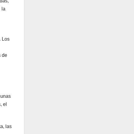
das,
 la
. Los
s de
lgunas
, el
a, las