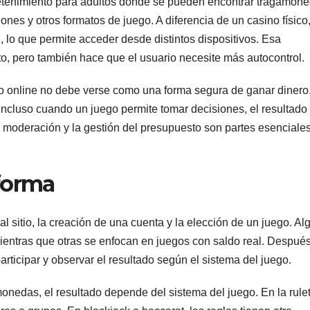
tretenimiento para adultos donde se pueden encontrar tragamone
ones y otros formatos de juego. A diferencia de un casino físico,
 lo que permite acceder desde distintos dispositivos. Esa
o, pero también hace que el usuario necesite más autocontrol.
o online no debe verse como una forma segura de ganar dinero
 Incluso cuando un juego permite tomar decisiones, el resultado
a moderación y la gestión del presupuesto son partes esenciale
forma
 sitio, la creación de una cuenta y la elección de un juego. A
ientras que otras se enfocan en juegos con saldo real. Después
articipar y observar el resultado según el sistema del juego.
monedas, el resultado depende del sistema del juego. En la rulet