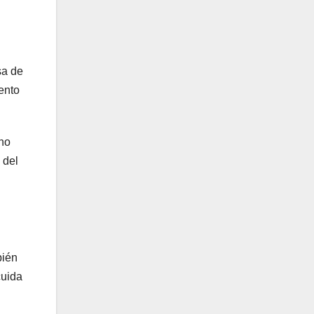
sa de
ento
ino
 del
bién
cuida