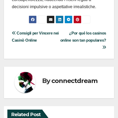
decisioni impulsive o aspettative irrealistiche.
Post
Consigli per Vincere nei
¿Por qué los casinos
Casinò Online
online son tan populares?
navigation
By
connectdream
Related Post