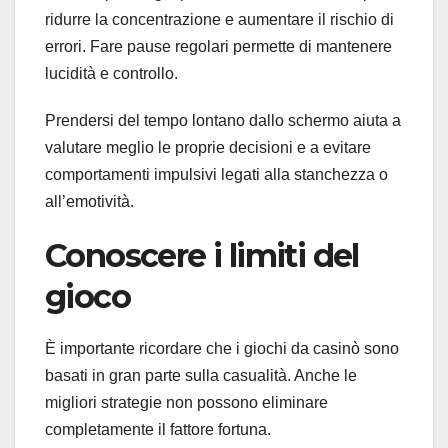
ridurre la concentrazione e aumentare il rischio di
errori. Fare pause regolari permette di mantenere
lucidità e controllo.
Prendersi del tempo lontano dallo schermo aiuta a
valutare meglio le proprie decisioni e a evitare
comportamenti impulsivi legati alla stanchezza o
all’emotività.
Conoscere i limiti del
gioco
È importante ricordare che i giochi da casinò sono
basati in gran parte sulla casualità. Anche le
migliori strategie non possono eliminare
completamente il fattore fortuna.