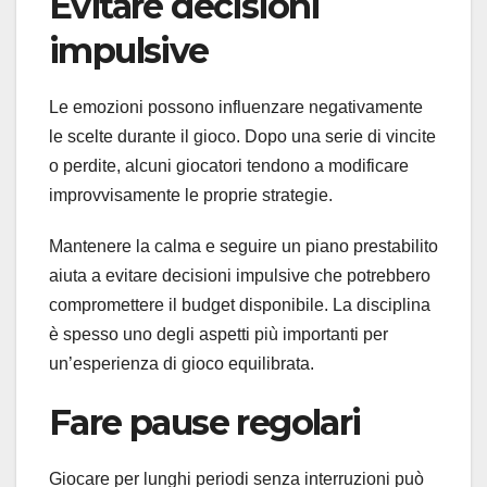
Evitare decisioni
impulsive
Le emozioni possono influenzare negativamente
le scelte durante il gioco. Dopo una serie di vincite
o perdite, alcuni giocatori tendono a modificare
improvvisamente le proprie strategie.
Mantenere la calma e seguire un piano prestabilito
aiuta a evitare decisioni impulsive che potrebbero
compromettere il budget disponibile. La disciplina
è spesso uno degli aspetti più importanti per
un’esperienza di gioco equilibrata.
Fare pause regolari
Giocare per lunghi periodi senza interruzioni può