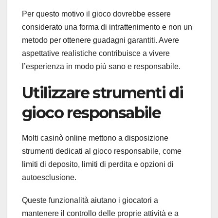
Per questo motivo il gioco dovrebbe essere
considerato una forma di intrattenimento e non un
metodo per ottenere guadagni garantiti. Avere
aspettative realistiche contribuisce a vivere
l’esperienza in modo più sano e responsabile.
Utilizzare strumenti di
gioco responsabile
Molti casinò online mettono a disposizione
strumenti dedicati al gioco responsabile, come
limiti di deposito, limiti di perdita e opzioni di
autoesclusione.
Queste funzionalità aiutano i giocatori a
mantenere il controllo delle proprie attività e a