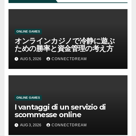
ONLINE GAMES
オンラインカジノで冷静に遊ぶ
ための勝率と資金管理の考え方
AUG 5, 2026
CONNECTDREAM
ONLINE GAMES
I vantaggi di un servizio di
scommesse online
AUG 3, 2026
CONNECTDREAM