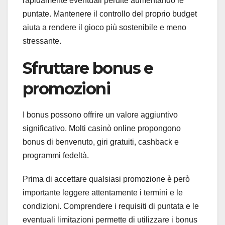
rapidamente eventuali perdite aumentando le
puntate. Mantenere il controllo del proprio budget
aiuta a rendere il gioco più sostenibile e meno
stressante.
Sfruttare bonus e
promozioni
I bonus possono offrire un valore aggiuntivo
significativo. Molti casinò online propongono
bonus di benvenuto, giri gratuiti, cashback e
programmi fedeltà.
Prima di accettare qualsiasi promozione è però
importante leggere attentamente i termini e le
condizioni. Comprendere i requisiti di puntata e le
eventuali limitazioni permette di utilizzare i bonus