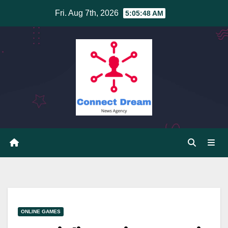
Skip
Fri. Aug 7th, 2026
5:05:49 AM
to
content
ONLINE GAMES