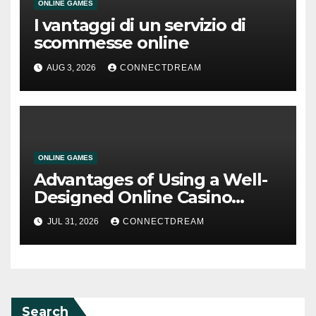
ONLINE GAMES
I vantaggi di un servizio di
scommesse online
AUG 3, 2026
CONNECTDREAM
ONLINE GAMES
Advantages of Using a Well-
Designed Online Casino
Service
JUL 31, 2026
CONNECTDREAM
Search