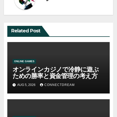
Related Post
ONLINE GAMES
オンラインカジノで冷静に遊ぶ
ための勝率と資金管理の考え方
AUG 5, 2026
CONNECTDREAM