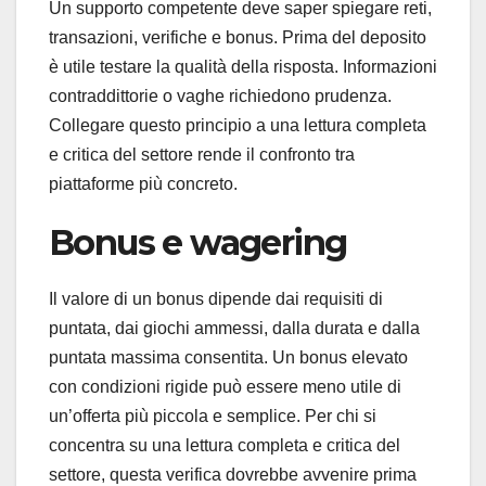
Un supporto competente deve saper spiegare reti,
transazioni, verifiche e bonus. Prima del deposito
è utile testare la qualità della risposta. Informazioni
contraddittorie o vaghe richiedono prudenza.
Collegare questo principio a una lettura completa
e critica del settore rende il confronto tra
piattaforme più concreto.
Bonus e wagering
Il valore di un bonus dipende dai requisiti di
puntata, dai giochi ammessi, dalla durata e dalla
puntata massima consentita. Un bonus elevato
con condizioni rigide può essere meno utile di
un’offerta più piccola e semplice. Per chi si
concentra su una lettura completa e critica del
settore, questa verifica dovrebbe avvenire prima