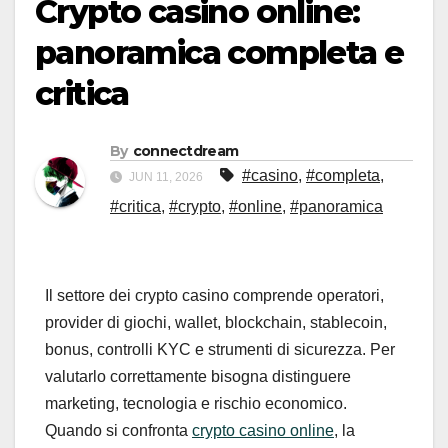
Crypto casino online:
panoramica completa e
critica
By
connectdream
#casino
,
#completa
,
JUN 11, 2026
#critica
,
#crypto
,
#online
,
#panoramica
Il settore dei crypto casino comprende operatori,
provider di giochi, wallet, blockchain, stablecoin,
bonus, controlli KYC e strumenti di sicurezza. Per
valutarlo correttamente bisogna distinguere
marketing, tecnologia e rischio economico.
Quando si confronta
crypto casino online
, la