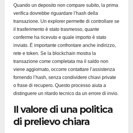
Quando un deposito non compare subito, la prima
verifica dovrebbe riguardare l’hash della
transazione. Un explorer permette di controllare se
il trasferimento è stato trasmesso, quante
conferme ha ricevuto e quale importo è stato
inviato. È importante confrontare anche indirizzo,
rete e token. Se la blockchain mostra la
transazione come completata ma il saldo non
viene aggiornato, occorre contattare l’assistenza
fornendo l’hash, senza condividere chiavi private
o frase di recupero. Questo processo aiuta a
distinguere un ritardo tecnico da un errore di invio.
Il valore di una politica
di prelievo chiara