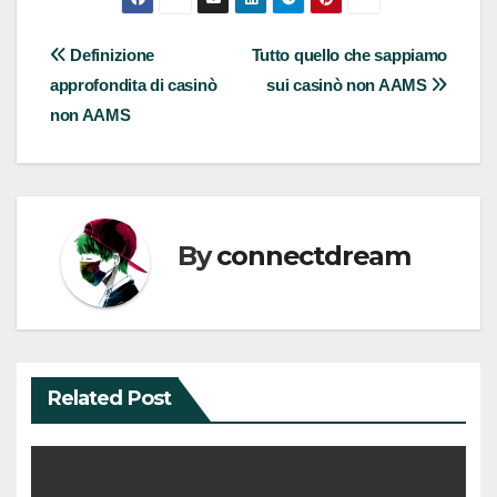
Post
Definizione
Tutto quello che sappiamo
approfondita di casinò
sui casinò non AAMS
navigation
non AAMS
By
connectdream
Related Post