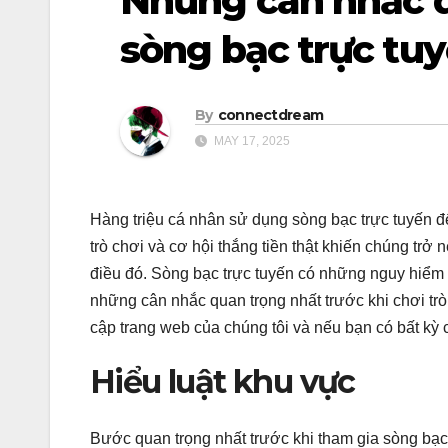
Những cân nhắc q
sòng bạc trực tu
By
connectdream
MAY 17, 2025
Hàng triệu cá nhân sử dụng sòng bạc trực tuyến để g
trò chơi và cơ hội thắng tiền thật khiến chúng trở 
điều đó. Sòng bạc trực tuyến có những nguy hiểm 
những cân nhắc quan trọng nhất trước khi chơi tr
cập trang web của chúng tôi và nếu bạn có bất kỳ c
Hiểu luật khu vực
Bước quan trọng nhất trước khi tham gia sòng bạc 