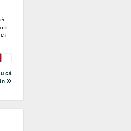
nếu
n đề
tài
ầu cá
yến