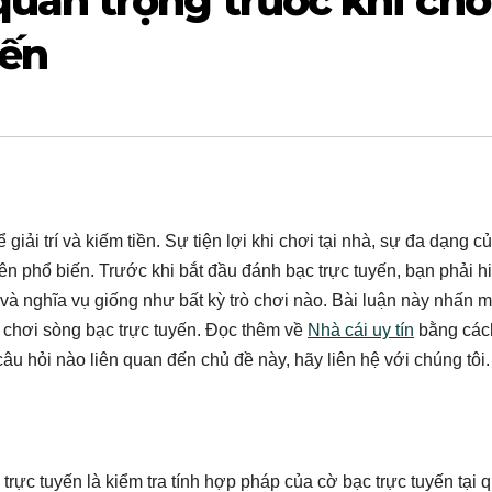
uan trọng trước khi chơ
yến
iải trí và kiếm tiền. Sự tiện lợi khi chơi tại nhà, sự đa dạng c
nên phổ biến. Trước khi bắt đầu đánh bạc trực tuyến, bạn phải h
và nghĩa vụ giống như bất kỳ trò chơi nào. Bài luận này nhấn 
ò chơi sòng bạc trực tuyến. Đọc thêm về
Nhà cái uy tín
bằng cách
âu hỏi nào liên quan đến chủ đề này, hãy liên hệ với chúng tôi.
trực tuyến là kiểm tra tính hợp pháp của cờ bạc trực tuyến tại 