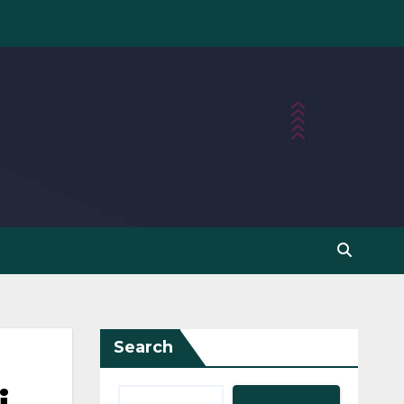
Search