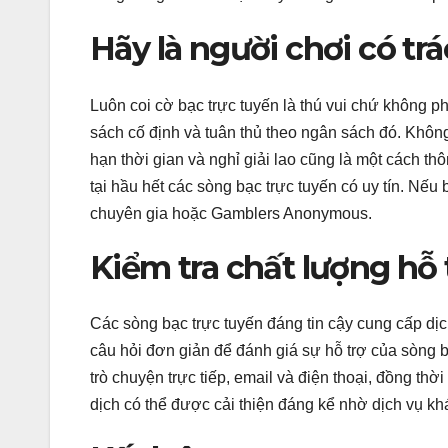
Hãy là người chơi có tr
Luôn coi cờ bạc trực tuyến là thú vui chứ không p
sách cố định và tuân thủ theo ngân sách đó. Không
hạn thời gian và nghỉ giải lao cũng là một cách thô
tại hầu hết các sòng bạc trực tuyến có uy tín. Nếu
chuyên gia hoặc Gamblers Anonymous.
Kiểm tra chất lượng hỗ
Các sòng bạc trực tuyến đáng tin cậy cung cấp dị
câu hỏi đơn giản để đánh giá sự hỗ trợ của sòng b
trò chuyện trực tiếp, email và điện thoại, đồng thời
dịch có thể được cải thiện đáng kể nhờ dịch vụ kh