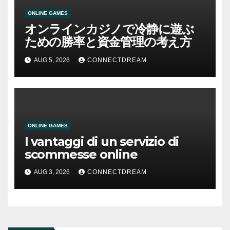
ONLINE GAMES
オンラインカジノで冷静に遊ぶ
ための勝率と資金管理の考え方
AUG 5, 2026
CONNECTDREAM
ONLINE GAMES
I vantaggi di un servizio di
scommesse online
AUG 3, 2026
CONNECTDREAM