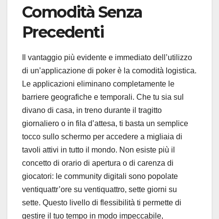
Comodità Senza
Precedenti
Il vantaggio più evidente e immediato dell’utilizzo
di un’applicazione di poker è la comodità logistica.
Le applicazioni eliminano completamente le
barriere geografiche e temporali. Che tu sia sul
divano di casa, in treno durante il tragitto
giornaliero o in fila d’attesa, ti basta un semplice
tocco sullo schermo per accedere a migliaia di
tavoli attivi in tutto il mondo. Non esiste più il
concetto di orario di apertura o di carenza di
giocatori: le community digitali sono popolate
ventiquattr’ore su ventiquattro, sette giorni su
sette. Questo livello di flessibilità ti permette di
gestire il tuo tempo in modo impeccabile,