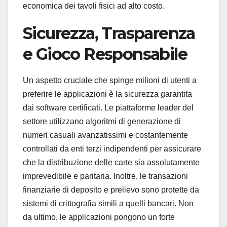
economica dei tavoli fisici ad alto costo.
Sicurezza, Trasparenza
e Gioco Responsabile
Un aspetto cruciale che spinge milioni di utenti a
preferire le applicazioni è la sicurezza garantita
dai software certificati. Le piattaforme leader del
settore utilizzano algoritmi di generazione di
numeri casuali avanzatissimi e costantemente
controllati da enti terzi indipendenti per assicurare
che la distribuzione delle carte sia assolutamente
imprevedibile e paritaria. Inoltre, le transazioni
finanziarie di deposito e prelievo sono protette da
sistemi di crittografia simili a quelli bancari. Non
da ultimo, le applicazioni pongono un forte