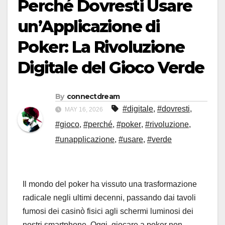
Perché Dovresti Usare
un’Applicazione di
Poker: La Rivoluzione
Digitale del Gioco Verde
By
connectdream
#digitale
,
#dovresti
,
MAY 16, 2026
#gioco
,
#perché
,
#poker
,
#rivoluzione
,
#unapplicazione
,
#usare
,
#verde
Il mondo del poker ha vissuto una trasformazione
radicale negli ultimi decenni, passando dai tavoli
fumosi dei casinò fisici agli schermi luminosi dei
nostri smartphone. Oggi, giocare a poker non