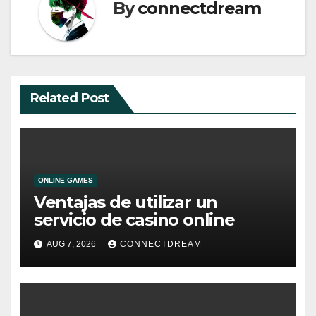
By
connectdream
Related Post
ONLINE GAMES
Ventajas de utilizar un
servicio de casino online
AUG 7, 2026
CONNECTDREAM