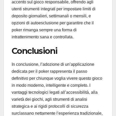
accento sul gioco responsabile, offrendo agli
utenti strumenti integrati per impostare limiti di
deposito giornalieri, settimanali o mensili, e
opzioni di autoesclusione per garantire che il
poker rimanga sempre una forma di
intrattenimento sana e controllata.
Conclusioni
In conclusione, l’adozione di un’applicazione
dedicata per il poker rappresenta il passo
definitivo per chiunque voglia vivere questo gioco
in modo moderno, intelligente e completo. I
vantaggi tecnologici legati all’accessibilità, alla
varietà dei giochi, agli strumenti di analisi
strategica e ai rigidi protocolli di sicurezza
surclassano nettamente l’esperienza tradizionale,