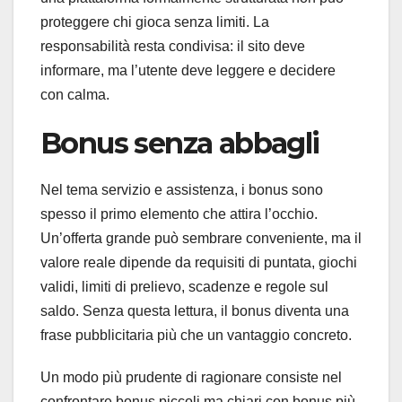
proteggere chi gioca senza limiti. La
responsabilità resta condivisa: il sito deve
informare, ma l’utente deve leggere e decidere
con calma.
Bonus senza abbagli
Nel tema servizio e assistenza, i bonus sono
spesso il primo elemento che attira l’occhio.
Un’offerta grande può sembrare conveniente, ma il
valore reale dipende da requisiti di puntata, giochi
validi, limiti di prelievo, scadenze e regole sul
saldo. Senza questa lettura, il bonus diventa una
frase pubblicitaria più che un vantaggio concreto.
Un modo più prudente di ragionare consiste nel
confrontare bonus piccoli ma chiari con bonus più