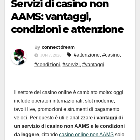
Servizi di casino non
AAMS: vantaggi,
condizioni e attenzione
By
connectdream
#attenzione
,
#casino
,
JUN 7, 2026
#condizioni
,
#servizi
,
#vantaggi
Il settore dei casino online è cambiato molto: oggi
include operatori internazionali, slot moderne,
tavoli live, promozioni e strumenti di pagamento
veloci. Per questo è utile analizzare
i vantaggi di
un servizio di casino non AAMS e le condizioni
da leggere
, citando
casino online non AAMS
solo