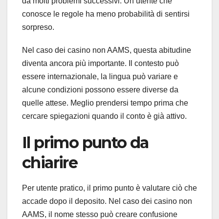
da molti problemi successivi. Un utente che
conosce le regole ha meno probabilità di sentirsi
sorpreso.
Nel caso dei casino non AAMS, questa abitudine
diventa ancora più importante. Il contesto può
essere internazionale, la lingua può variare e
alcune condizioni possono essere diverse da
quelle attese. Meglio prendersi tempo prima che
cercare spiegazioni quando il conto è già attivo.
Il primo punto da
chiarire
Per utente pratico, il primo punto è valutare ciò che
accade dopo il deposito. Nel caso dei casino non
AAMS, il nome stesso può creare confusione