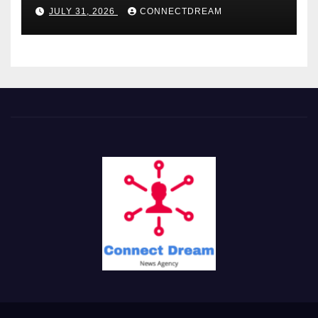
JULY 31, 2026
CONNECTDREAM