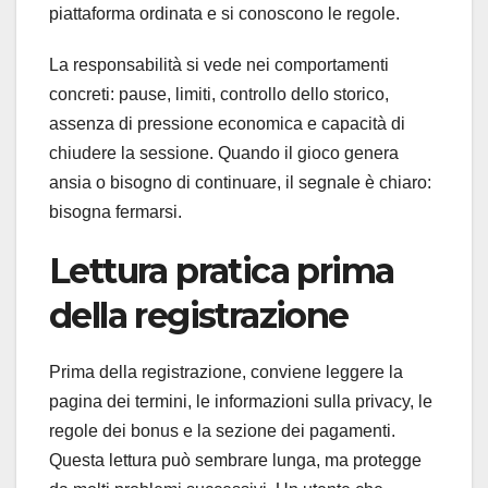
piattaforma ordinata e si conoscono le regole.
La responsabilità si vede nei comportamenti
concreti: pause, limiti, controllo dello storico,
assenza di pressione economica e capacità di
chiudere la sessione. Quando il gioco genera
ansia o bisogno di continuare, il segnale è chiaro:
bisogna fermarsi.
Lettura pratica prima
della registrazione
Prima della registrazione, conviene leggere la
pagina dei termini, le informazioni sulla privacy, le
regole dei bonus e la sezione dei pagamenti.
Questa lettura può sembrare lunga, ma protegge