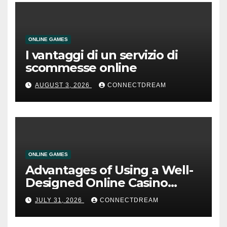
ONLINE GAMES
I vantaggi di un servizio di
scommesse online
AUGUST 3, 2026
CONNECTDREAM
ONLINE GAMES
Advantages of Using a Well-
Designed Online Casino
Service
JULY 31, 2026
CONNECTDREAM