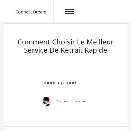
Connect Dream
Skip
to
content
Comment Choisir Le Meilleur
Service De Retrait Rapide