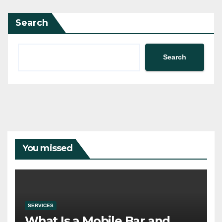
Search
Search
You missed
SERVICES
What Is a Mobile Bar and