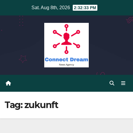
Skip
Sat. Aug 8th, 2026
2:32:33 PM
to
content
Tag:
zukunft