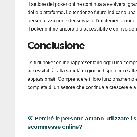
Il settore del poker online continua a evolversi gr
delle piattaforme. Le tendenze future indicano una
personalizzazione dei servizi e l’implementazione d
il poker online ancora più accessibile e coinvolgente
Conclusione
I siti di poker online rappresentano oggi una compo
accessibilità, alla varietà di giochi disponibili e a
appassionati. Comprendere il loro funzionamento e l
completa di un settore che continua a crescere e a
Post
Perché le persone amano utilizzare i si
scommesse online?
navigation