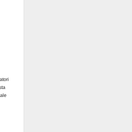
atori
sta
sale