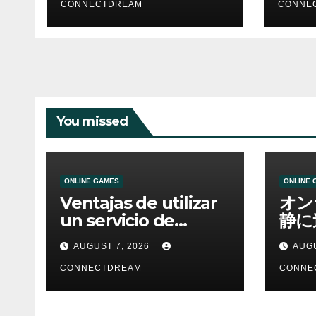
CONNECTDREAM
CONNE
You missed
ONLINE GAMES
ONLINE 
Ventajas de utilizar
オン
un servicio de
静に
casino online
資金
AUGUST 7, 2026
AUGU
CONNECTDREAM
CONNE