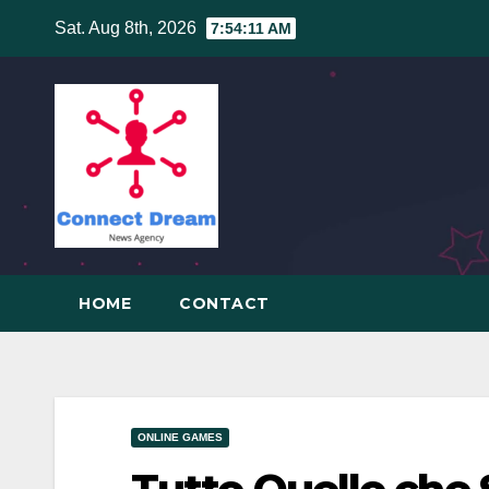
Skip
Sat. Aug 8th, 2026
7:54:12 AM
to
content
HOME
CONTACT
ONLINE GAMES