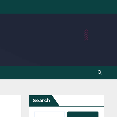
Search