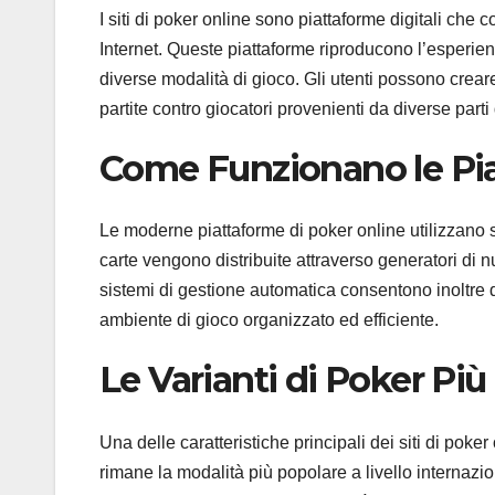
I siti di poker online sono piattaforme digitali che
Internet. Queste piattaforme riproducono l’esperienza
diverse modalità di gioco. Gli utenti possono crear
partite contro giocatori provenienti da diverse part
Come Funzionano le Pia
Le moderne piattaforme di poker online utilizzano so
carte vengono distribuite attraverso generatori di nu
sistemi di gestione automatica consentono inoltre 
ambiente di gioco organizzato ed efficiente.
Le Varianti di Poker Più
Una delle caratteristiche principali dei siti di poker
rimane la modalità più popolare a livello internazi