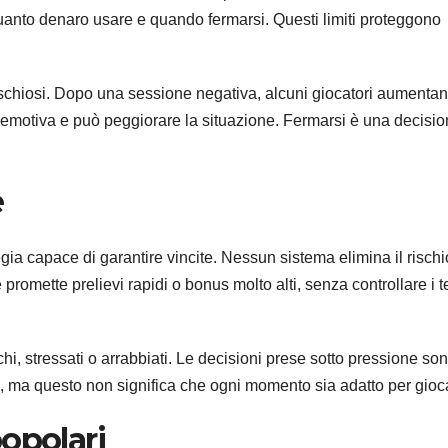
quanto denaro usare e quando fermarsi. Questi limiti proteggono
ischiosi. Dopo una sessione negativa, alcuni giocatori aumentan
emotiva e può peggiorare la situazione. Fermarsi è una decisi
e
gia capace di garantire vincite. Nessun sistema elimina il risch
 promette prelievi rapidi o bonus molto alti, senza controllare i t
i, stressati o arrabbiati. Le decisioni prese sotto pressione so
re, ma questo non significa che ogni momento sia adatto per gioc
opolari