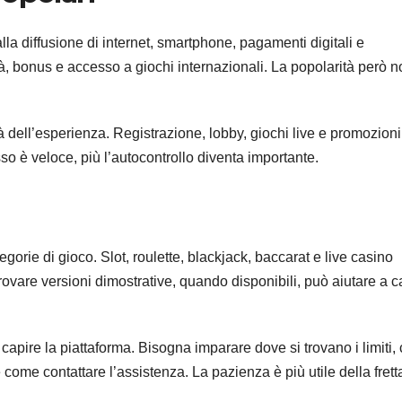
la diffusione di internet, smartphone, pagamenti digitali e
età, bonus e accesso a giochi internazionali. La popolarità però 
à dell’esperienza. Registrazione, lobby, giochi live e promozion
so è veloce, più l’autocontrollo diventa importante.
orie di gioco. Slot, roulette, blackjack, baccarat e live casino
ovare versioni dimostrative, quando disponibili, può aiutare a c
capire la piattaforma. Bisogna imparare dove si trovano i limiti
 come contattare l’assistenza. La pazienza è più utile della frett