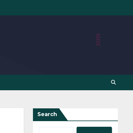
Search