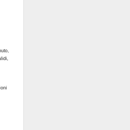
nuto,
lidi,
ioni