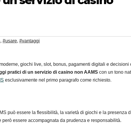
 un servizio di casino
o
,
#usare
,
#vantaggi
moderne, giochi live, slot, bonus, pagamenti digitali e decisioni
ggi pratici di un servizio di casino non AAMS
con un tono nat
MS
esclusivamente nel primo paragrafo come richiesto.
S può essere la flessibilità, la varietà di giochi e la presenza d
eve però essere accompagnata da prudenza e responsabilità.