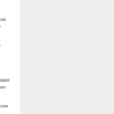
iali
e
o
tabili
 non
ocare