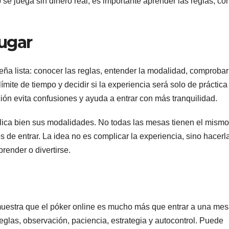
se juega sin dinero real, es importante aprender las reglas, con
jugar
ña lista: conocer las reglas, entender la modalidad, comprobar
límite de tiempo y decidir si la experiencia será solo de práctica
ión evita confusiones y ayuda a entrar con más tranquilidad.
xplica bien sus modalidades. No todas las mesas tienen el mismo
es de entrar. La idea no es complicar la experiencia, sino hacer
render o divertirse.
muestra que el póker online es mucho más que entrar a una mes
glas, observación, paciencia, estrategia y autocontrol. Puede