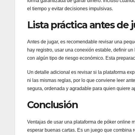
forma garantizada de ganar dinero. Incluso cuando 
el tiempo y evitar decisiones impulsivas.
Lista práctica antes de 
Antes de jugar, es recomendable revisar una peque
hay registro, usar una conexión estable, definir un 
con algún tipo de riesgo económico. Esta preparac
Un detalle adicional es revisar si la plataforma e
ni las mismas reglas, por lo que conviene leer ant
segura, ordenada y agradable para quien quiere ap
Conclusión
Ventajas de usar una plataforma de póker online 
esperar buenas cartas. Es un juego que combina re