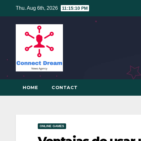
Skip
Thu. Aug 6th, 2026
11:15:11 PM
to
content
HOME
CONTACT
ONLINE GAMES