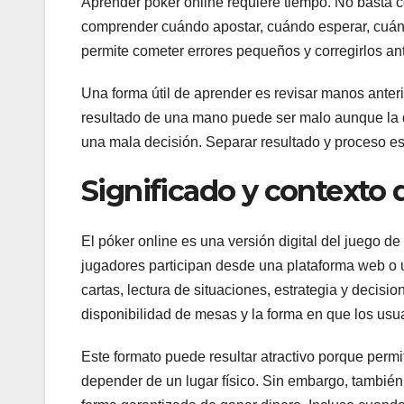
Aprender póker online requiere tiempo. No basta 
comprender cuándo apostar, cuándo esperar, cuánd
permite cometer errores pequeños y corregirlos an
Una forma útil de aprender es revisar manos anter
resultado de una mano puede ser malo aunque la 
una mala decisión. Separar resultado y proceso es
Significado y contexto 
El póker online es una versión digital del juego de
jugadores participan desde una plataforma web o u
cartas, lectura de situaciones, estrategia y decisi
disponibilidad de mesas y la forma en que los usua
Este formato puede resultar atractivo porque permit
depender de un lugar físico. Sin embargo, tambié