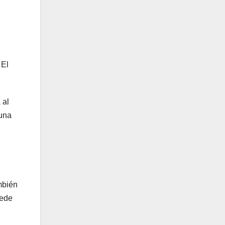
 El
 al
 una
mbién
uede