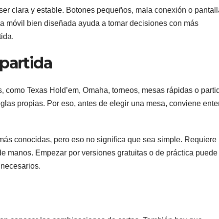
ser clara y estable. Botones pequeños, mala conexión o pantal
ia móvil bien diseñada ayuda a tomar decisiones con más
tida.
partida
des, como Texas Hold’em, Omaha, torneos, mesas rápidas o parti
eglas propias. Por eso, antes de elegir una mesa, conviene ent
ás conocidas, pero eso no significa que sea simple. Requiere
de manos. Empezar por versiones gratuitas o de práctica puede
nnecesarios.