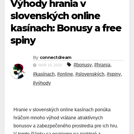
Výhody hrania v
slovenských online
kasínach: Bonusy a free
spiny
By
connectdream
#bonusy
,
#hrania
,
MAR 16, 2024
#kasínach
,
#online
,
#slovenských
,
#spiny
,
#výhody
Hranie v slovenských online kasínach ponúka
hráčom mnoho výhod vrátane atraktívnych
bonusov a zabezpečeného prostredia pre ich hru.
V tomto článku sa pozrieme na niektoré z