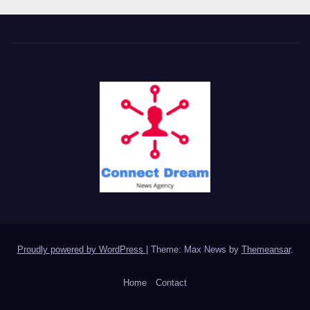
Proudly powered by WordPress
|
Theme: Max News by
Themeansar
.
Home
Contact