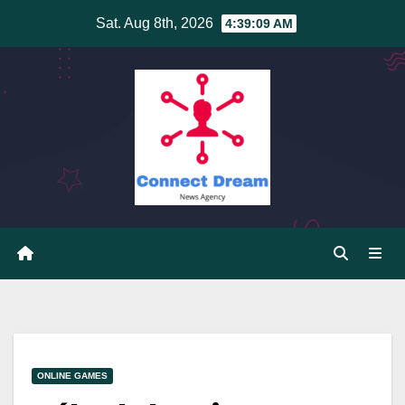
Skip
Sat. Aug 8th, 2026
4:39:09 AM
to
content
ONLINE GAMES