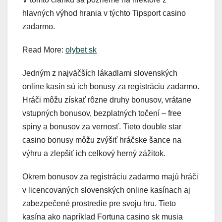
hlavných výhod hrania v týchto Tipsport casino
zadarmo.
Read More:
olybet sk
Jedným z najväčších lákadlami slovenských
online kasín sú ich bonusy za registráciu zadarmo.
Hráči môžu získať rôzne druhy bonusov, vrátane
vstupných bonusov, bezplatných točení – free
spiny a bonusov za vernosť. Tieto double star
casino bonusy môžu zvýšiť hráčske šance na
výhru a zlepšiť ich celkový herný zážitok.
Okrem bonusov za registráciu zadarmo majú hráči
v licencovaných slovenských online kasínach aj
zabezpečené prostredie pre svoju hru. Tieto
kasína ako napríklad Fortuna casino sk musia