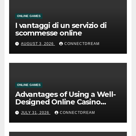
ONLINE GAMES
I vantaggi di un servizio di
scommesse online
AUGUST 3, 2026
CONNECTDREAM
ONLINE GAMES
Advantages of Using a Well-
Designed Online Casino
Service
JULY 31, 2026
CONNECTDREAM