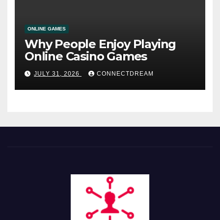
ONLINE GAMES
Why People Enjoy Playing
Online Casino Games
JULY 31, 2026
CONNECTDREAM