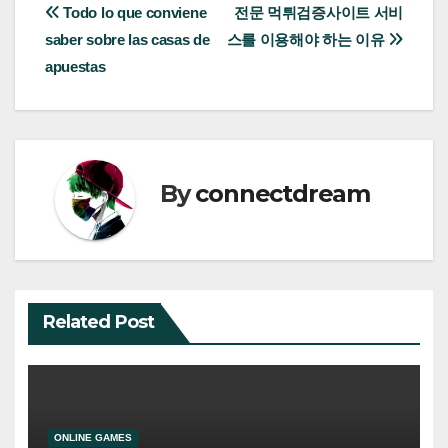
Post
Todo lo que conviene
전문 먹튀검증사이트 서비
saber sobre las casas de
스를 이용해야 하는 이유
navigation
apuestas
By
connectdream
Related Post
ONLINE GAMES