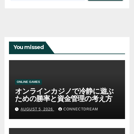
You missed
ONLINE GAMES
オンラインカジノで冷静に遊ぶ
ための勝率と資金管理の考え方
AUGUST 5, 2026
CONNECTDREAM