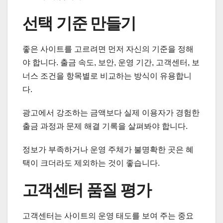
선택 기준 만들기
좋은 사이트를 고르려면 먼저 자신의 기준을 정해
야 합니다. 출금 속도, 보안, 운영 기간, 고객센터, 보
너스 조건을 항목별로 비교하는 방식이 유용합니
다.
광고에서 강조하는 금액보다 실제 이용자가 경험한
출금 과정과 문제 해결 기록을 살펴봐야 합니다.
정보가 부족하거나 운영 주체가 불명확한 곳은 혜
택이 크더라도 제외하는 것이 좋습니다.
고객센터 품질 평가
고객센터는 사이트의 운영 태도를 보여 주는 중요