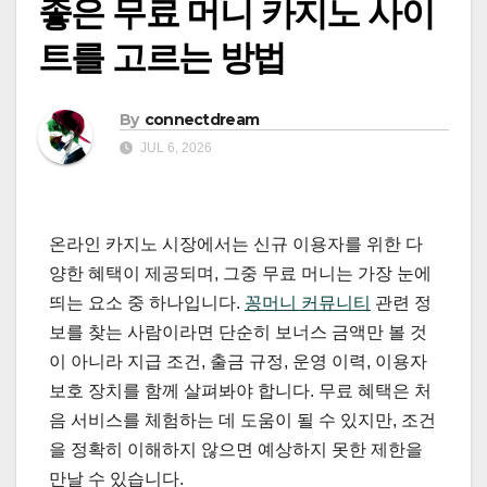
좋은 무료 머니 카지노 사이
트를 고르는 방법
By
connectdream
JUL 6, 2026
온라인 카지노 시장에서는 신규 이용자를 위한 다
양한 혜택이 제공되며, 그중 무료 머니는 가장 눈에
띄는 요소 중 하나입니다.
꽁머니 커뮤니티
관련 정
보를 찾는 사람이라면 단순히 보너스 금액만 볼 것
이 아니라 지급 조건, 출금 규정, 운영 이력, 이용자
보호 장치를 함께 살펴봐야 합니다. 무료 혜택은 처
음 서비스를 체험하는 데 도움이 될 수 있지만, 조건
을 정확히 이해하지 않으면 예상하지 못한 제한을
만날 수 있습니다.