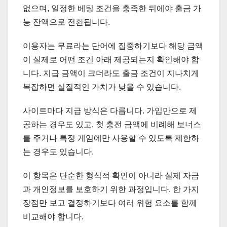
없으며, 일정한 베팅 조건을 충족한 뒤에야 출금 가
능 잔액으로 전환됩니다.
이용자는 무료라는 단어에 집중하기보다 해당 금액
이 실제로 어떤 조건 아래 제공되는지 확인해야 합
니다. 지급 금액이 크더라도 출금 조건이 지나치게
복잡하면 실질적인 가치가 낮을 수 있습니다.
사이트마다 지급 방식은 다릅니다. 가입만으로 제
공하는 경우도 있고, 첫 충전 금액에 비례해 보너스
를 주거나 특정 게임에만 사용할 수 있도록 제한하
는 경우도 있습니다.
이 항목은 단순한 형식적 확인이 아니라 실제 자금
과 개인정보를 보호하기 위한 과정입니다. 한 가지
장점만 보고 결정하기보다 여러 위험 요소를 함께
비교해야 합니다.