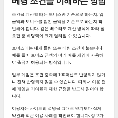
베팅 조건을 이해하는 방법
조건을 계산할 때는 보너스만 기준으로 하는지, 입
금액과 보너스를 합친 금액을 기준으로 하는지 확
인해야 합니다. 같은 배수라도 계산 방식에 따라 필
요한 총 베팅액이 크게 달라질 수 있습니다.
보너스에는 대개 롤링 또는 베팅 조건이 붙습니다.
예를 들어 보너스 금액의 여러 배를 게임에 사용해
야 출금이 허용되는 방식입니다.
일부 게임은 조건 충족에 100퍼센트 반영되지 않거
나 전혀 반영되지 않을 수 있습니다. 따라서 이용 전
에 게임별 기여율과 제한 규정을 반드시 읽어야 합
니다.
이용자는 사이트의 설명을 그대로 믿기보다 실제
약관과 최근 이용 사례를 확인해야 합니다. 정보가