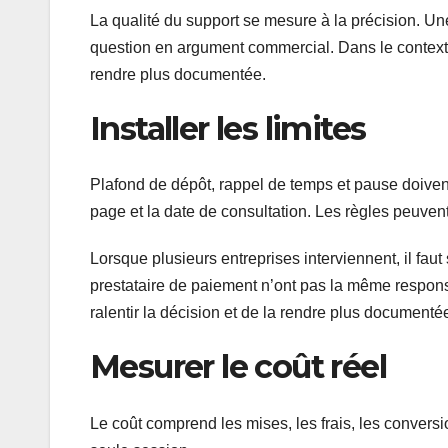
La qualité du support se mesure à la précision. Un
question en argument commercial. Dans le contexte 
rendre plus documentée.
Installer les limites
Plafond de dépôt, rappel de temps et pause doivent 
page et la date de consultation. Les règles peuvent 
Lorsque plusieurs entreprises interviennent, il faut
prestataire de paiement n’ont pas la même responsa
ralentir la décision et de la rendre plus documenté
Mesurer le coût réel
Le coût comprend les mises, les frais, les conver