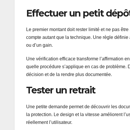
Effectuer un petit dépô
Le premier montant doit rester limité et ne pas êt
compte autant que la technique. Une règle définie a
ou d’un gain.
Une vérification efficace transforme l’affirmation e
quelle procédure s’applique en cas de problème. Da
décision et de la rendre plus documentée.
Tester un retrait
Une petite demande permet de découvrir les documen
la protection. Le design et la vitesse améliorent l’u
réellement l’utilisateur.