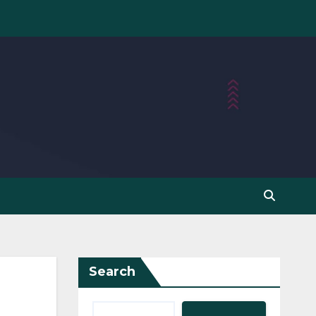
Search