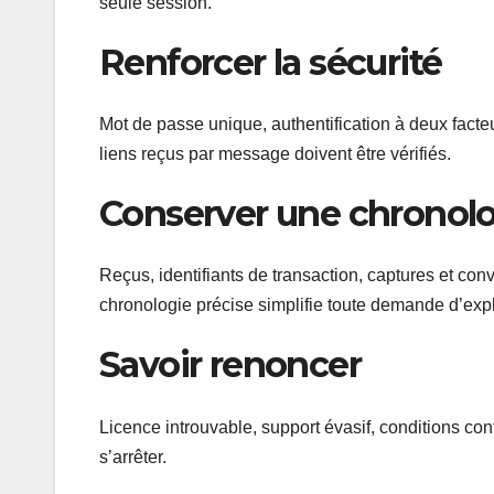
seule session.
Renforcer la sécurité
Mot de passe unique, authentification à deux facteu
liens reçus par message doivent être vérifiés.
Conserver une chronol
Reçus, identifiants de transaction, captures et co
chronologie précise simplifie toute demande d’expl
Savoir renoncer
Licence introuvable, support évasif, conditions co
s’arrêter.