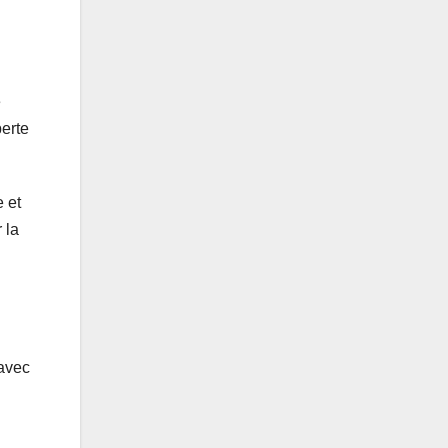
e
perte
e et
 la
 avec