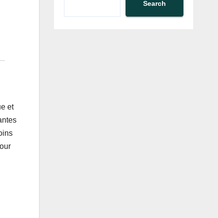
Search
e et
antes
oins
pour