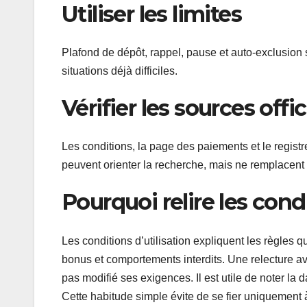
Utiliser les limites
Plafond de dépôt, rappel, pause et auto-exclusion s
situations déjà difficiles.
Vérifier les sources offic
Les conditions, la page des paiements et le regist
peuvent orienter la recherche, mais ne remplacent
Pourquoi relire les cond
Les conditions d’utilisation expliquent les règles qu
bonus et comportements interdits. Une relecture av
pas modifié ses exigences. Il est utile de noter la
Cette habitude simple évite de se fier uniquement