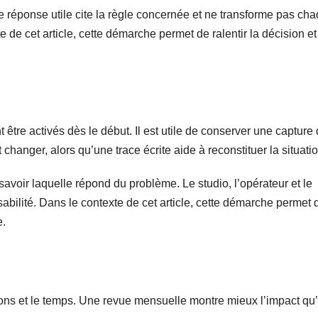
e réponse utile cite la règle concernée et ne transforme pas ch
de cet article, cette démarche permet de ralentir la décision et
être activés dès le début. Il est utile de conserver une capture 
changer, alors qu’une trace écrite aide à reconstituer la situatio
 savoir laquelle répond du problème. Le studio, l’opérateur et le
bilité. Dans le contexte de cet article, cette démarche permet 
e.
sions et le temps. Une revue mensuelle montre mieux l’impact qu