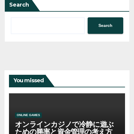
Search
Search
You missed
ONLINE GAMES
オンラインカジノで冷静に遊ぶ
ための勝率と資金管理の考え方