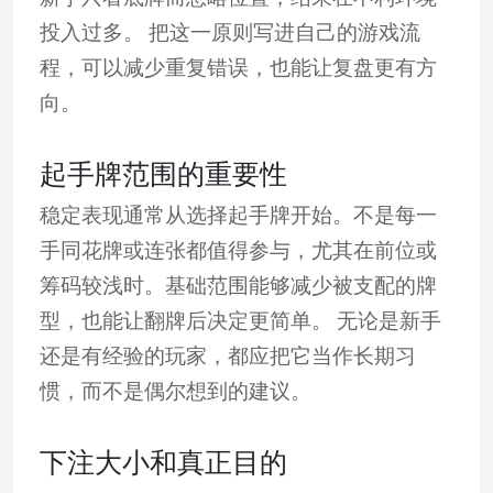
投入过多。 把这一原则写进自己的游戏流
程，可以减少重复错误，也能让复盘更有方
向。
起手牌范围的重要性
稳定表现通常从选择起手牌开始。不是每一
手同花牌或连张都值得参与，尤其在前位或
筹码较浅时。基础范围能够减少被支配的牌
型，也能让翻牌后决定更简单。 无论是新手
还是有经验的玩家，都应把它当作长期习
惯，而不是偶尔想到的建议。
下注大小和真正目的