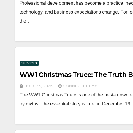
Professional development has become a practical neces
technology, and business expectations change. For l
the…
SERVICES
WW1 Christmas Truce: The Truth B
JULY 25, 2026
CONNECTDREAM
The WW1 Christmas Truce is one of the best-known epis
by myths. The essential story is true: in December 1