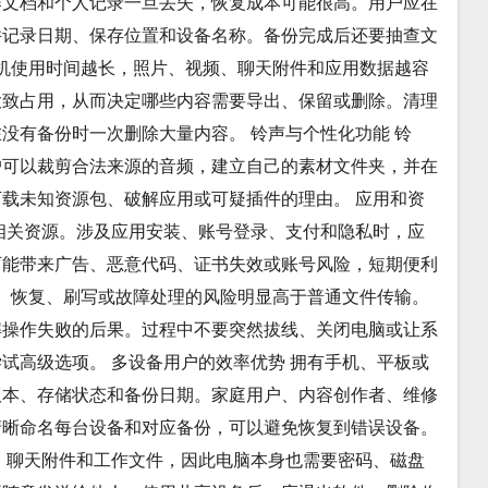
作文档和个人记录一旦丢失，恢复成本可能很高。用户应在
并记录日期、保存位置和设备名称。备份完成后还要抽查文
手机使用时间越长，照片、视频、聊天附件和应用数据越容
大致占用，从而决定哪些内容需要导出、保留或删除。清理
没有备份时一次删除大量内容。 铃声与个性化功能 铃
户可以裁剪合法来源的音频，建立自己的素材文件夹，并在
载未知资源包、破解应用或可疑插件的理由。 应用和资
相关资源。涉及应用安装、账号登录、支付和隐私时，应
可能带来广告、恶意代码、证书失效或账号风险，短期便利
新、恢复、刷写或故障处理的风险明显高于普通文件传输。
解操作失败的后果。过程中不要突然拔线、关闭电脑或让系
试高级选项。 多设备用户的效率优势 拥有手机、平板或
版本、存储状态和备份日期。家庭用户、内容创作者、维修
清晰命名每台设备和对应备份，可以避免恢复到错误设备。
、聊天附件和工作文件，因此电脑本身也需要密码、磁盘