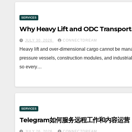
SERVICES
Why Heavy Lift and ODC Transporta
JULY 30, 2026
CONNECTDREAM
Heavy lift and over-dimensional cargo cannot be manag
pressure vessels, construction modules, and industrial 
so every…
SERVICES
Telegram如何服务远程工作和内容运营
JULY 26, 2026
CONNECTDREAM