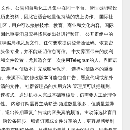
消息、文件、公告和自动化工具集中在同一平台。管理员能够设
历史资料，因此它适合轻量但持续的线上协作。 国际社
公开社区，用户可以接触技术、教育、商业和文化内容。国际
因此重要消息应寻找原始出处进行验证。 公开群组中的
兼职骗局和恶意文件。任何要求提供登录验证码、恢复密
头像专业，并不能证明信息可信。 中文界面带来的便利
文件设置，尤其适合第一次使用Telegram的人。界面语
需选择可信版本并完成账号保护。 选择可信版本的重要
全。来源不明的修改版本可能包含广告、恶意代码或额外
清的文件。 社群管理员的实用方法 管理员可以把规则、
慢速模式。通过机器人完成基础审核后，仍需要人工处理争
性。 内容订阅需要主动筛选 频道数量很多，但质量差异
源，退出长期重复广告或内容失真的频道。主动筛选比盲目
群、跨设备同步、频道订阅或文件分享的人，更容易感受到
境从业者都有明确场景。只进行少量熟人聊天的用户，则未必需