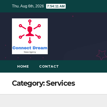
Skip
Thu. Aug 6th, 2026
7:54:12 AM
to
content
HOME
CONTACT
Category:
Services