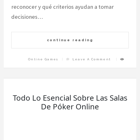
reconocer y qué criterios ayudan a tomar
decisiones…
continue reading
On
Online Games
Leave A Comment
Por
Qué
Tantas
Personas
Buscan
Los
Mejores
Casinos
Internaciona
Online
Todo Lo Esencial Sobre Las Salas
De Póker Online