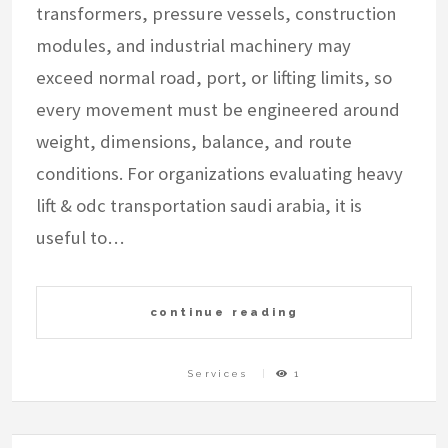
transformers, pressure vessels, construction
modules, and industrial machinery may
exceed normal road, port, or lifting limits, so
every movement must be engineered around
weight, dimensions, balance, and route
conditions. For organizations evaluating heavy
lift & odc transportation saudi arabia, it is
useful to…
continue reading
Services
1