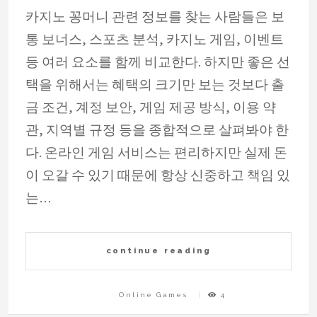
카지노 꽁머니 관련 정보를 찾는 사람들은 보
통 보너스, 스포츠 분석, 카지노 게임, 이벤트
등 여러 요소를 함께 비교한다. 하지만 좋은 선
택을 위해서는 혜택의 크기만 보는 것보다 출
금 조건, 계정 보안, 게임 제공 방식, 이용 약
관, 지역별 규정 등을 종합적으로 살펴봐야 한
다. 온라인 게임 서비스는 편리하지만 실제 돈
이 오갈 수 있기 때문에 항상 신중하고 책임 있
는…
continue reading
Online Games
4