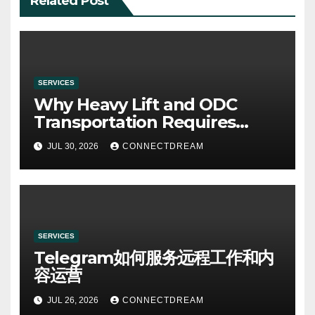
Related Post
SERVICES
Why Heavy Lift and ODC
Transportation Requires
Specialists
JUL 30, 2026
CONNECTDREAM
SERVICES
Telegram如何服务远程工作和内
容运营
JUL 26, 2026
CONNECTDREAM