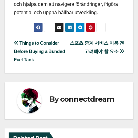
och hjälpa dem att navigera förändringar, frigöra
potential och uppnå hållbar utveckling.
Post
Things to Consider
스포츠 중계 서비스 이용 전
Before Buying a Bunded
고려해야 할 요소
navigation
Fuel Tank
By
connectdream