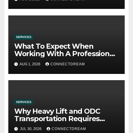
SERVICES
What To Expect When
Working With A Professional
Wedding Planning Firm
AUG 1, 2026
CONNECTDREAM
SERVICES
Why Heavy Lift and ODC
Transportation Requires
Specialists
JUL 30, 2026
CONNECTDREAM