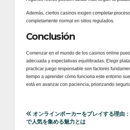
Además, ciertos casinos exigen completar procesos 
completamente normal en sitios regulados.
Conclusión
Comenzar en el mundo de los casinos online puede
adecuada y expectativas equilibradas. Elegir plat
practicar juego responsable son factores fundamen
tiempo a aprender cómo funciona este entorno sue
está en avanzar con paciencia, priorizando seguri
Post
オンラインポーカーをプレイする理由：
で人気を集める魅力とは
navigation