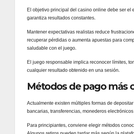
El objetivo principal del casino online debe ser e
garantiza resultados constantes.
Mantener expectativas realistas reduce frustracion
recuperar pérdidas o aumenta apuestas para compe
saludable con el juego.
El juego responsable implica reconocer límites, to
cualquier resultado obtenido en una sesión.
Métodos de pago más c
Actualmente existen múltiples formas de depositar y
bancarias, transferencias, monederos electrónicos 
Para principiantes, conviene elegir métodos conoc
Algunos retiros pueden tardar más según la plataf