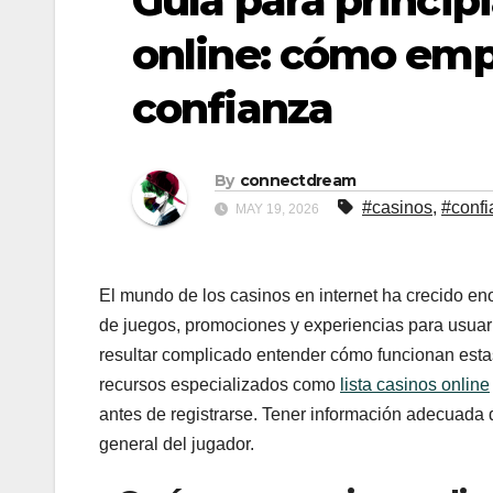
Guía para princip
online: cómo emp
confianza
By
connectdream
#casinos
,
#confi
MAY 19, 2026
El mundo de los casinos en internet ha crecido e
de juegos, promociones y experiencias para usuar
resultar complicado entender cómo funcionan estas
recursos especializados como
lista casinos online
antes de registrarse. Tener información adecuada 
general del jugador.