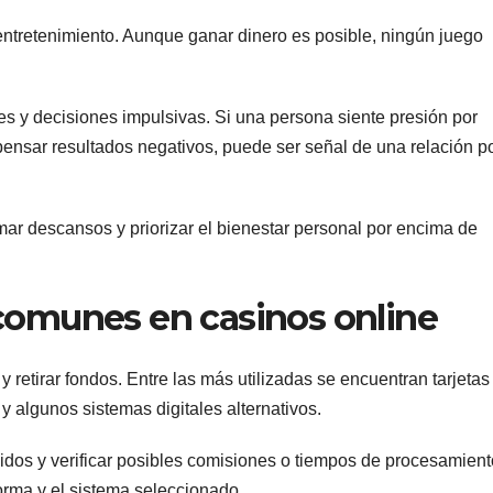
l entretenimiento. Aunque ganar dinero es posible, ningún juego
es y decisiones impulsivas. Si una persona siente presión por
nsar resultados negativos, puede ser señal de una relación p
mar descansos y priorizar el bienestar personal por encima de
omunes en casinos online
 retirar fondos. Entre las más utilizadas se encuentran tarjetas
y algunos sistemas digitales alternativos.
idos y verificar posibles comisiones o tiempos de procesamient
orma y el sistema seleccionado.