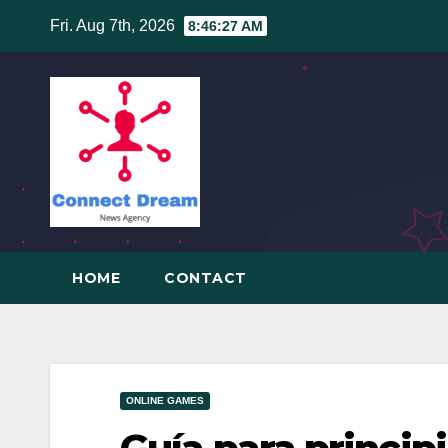
Skip
Fri. Aug 7th, 2026
8:46:28 AM
to
content
HOME
CONTACT
ONLINE GAMES