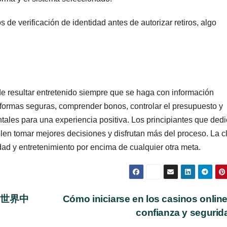
de verificación de identidad antes de autorizar retiros, algo
 resultar entretenido siempre que se haga con información
aformas seguras, comprender bonos, controlar el presupuesto y
tales para una experiencia positiva. Los principiantes que ded
len tomar mejores decisiones y disfrutan más del proceso. La c
dad y entretenimiento por encima de cualquier otra meta.
世界中
Cómo iniciarse en los casinos onlin
confianza y seguri