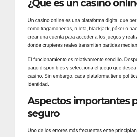
¿Qué es un casino onli
Un casino online es una plataforma digital que per
como tragamonedas, ruleta, blackjack, póker o bac
crear una cuenta para acceder a los juegos y reali
donde crupieres reales transmiten partidas median
El funcionamiento es relativamente sencillo. Despu
pago disponibles y selecciona el juego que desea 
casino. Sin embargo, cada plataforma tiene política
identidad.
Aspectos importantes pa
seguro
Uno de los errores más frecuentes entre principiant