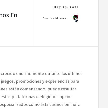
nos En
ha crecido enormemente durante los últimos
 juegos, promociones y experiencias para
uienes están comenzando, puede resultar
stas plataformas o elegir una opción
 especializados como lista casinos online…