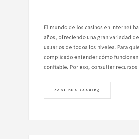
El mundo de los casinos en internet 
años, ofreciendo una gran variedad de
usuarios de todos los niveles. Para q
complicado entender cómo funcionan e
confiable. Por eso, consultar recursos
continue reading