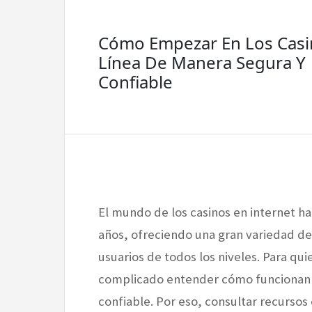
Cómo Empezar En Los Casi
Línea De Manera Segura Y
Confiable
El mundo de los casinos en internet 
años, ofreciendo una gran variedad de
usuarios de todos los niveles. Para q
complicado entender cómo funcionan e
confiable. Por eso, consultar recursos