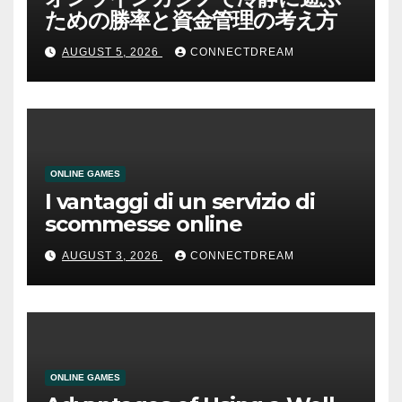
ための勝率と資金管理の考え方
AUGUST 5, 2026
CONNECTDREAM
ONLINE GAMES
I vantaggi di un servizio di
scommesse online
AUGUST 3, 2026
CONNECTDREAM
ONLINE GAMES