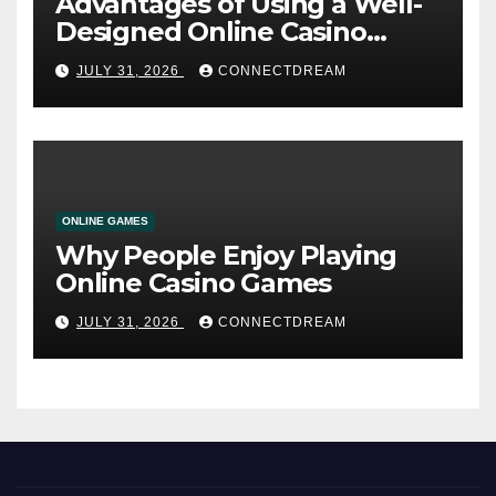
Advantages of Using a Well-
Designed Online Casino
Service
JULY 31, 2026
CONNECTDREAM
ONLINE GAMES
Why People Enjoy Playing
Online Casino Games
JULY 31, 2026
CONNECTDREAM