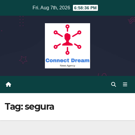
Skip
Fri. Aug 7th, 2026
6:58:36 PM
to
content
Tag:
segura