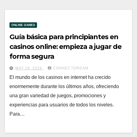
ONLINE GAMES
Guía básica para principiantes en
casinos online: empieza a jugar de
forma segura
MAY 18, 2026
CONNECTDREAM
El mundo de los casinos en internet ha crecido
enormemente durante los últimos años, ofreciendo
una gran variedad de juegos, promociones y
experiencias para usuarios de todos los niveles.
Para…