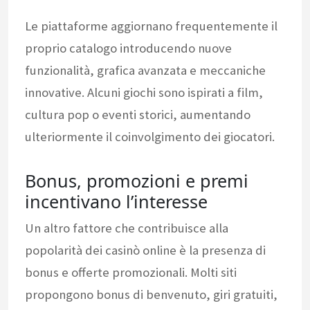
Le piattaforme aggiornano frequentemente il
proprio catalogo introducendo nuove
funzionalità, grafica avanzata e meccaniche
innovative. Alcuni giochi sono ispirati a film,
cultura pop o eventi storici, aumentando
ulteriormente il coinvolgimento dei giocatori.
Bonus, promozioni e premi
incentivano l’interesse
Un altro fattore che contribuisce alla
popolarità dei casinò online è la presenza di
bonus e offerte promozionali. Molti siti
propongono bonus di benvenuto, giri gratuiti,