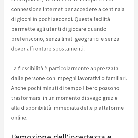
connessione internet per accedere a centinaia
di giochi in pochi secondi. Questa facilità
permette agli utenti di giocare quando
preferiscono, senza limiti geografici e senza
dover affrontare spostamenti.
La flessibilità è particolarmente apprezzata
dalle persone con impegni lavorativi o familiari.
Anche pochi minuti di tempo libero possono
trasformarsi in un momento di svago grazie
alla disponibilità immediata delle piattaforme
online.
L’emozione dell’incertezza e