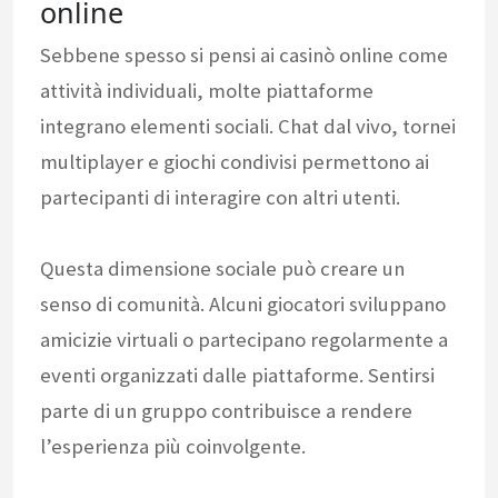
online
Sebbene spesso si pensi ai casinò online come
attività individuali, molte piattaforme
integrano elementi sociali. Chat dal vivo, tornei
multiplayer e giochi condivisi permettono ai
partecipanti di interagire con altri utenti.
Questa dimensione sociale può creare un
senso di comunità. Alcuni giocatori sviluppano
amicizie virtuali o partecipano regolarmente a
eventi organizzati dalle piattaforme. Sentirsi
parte di un gruppo contribuisce a rendere
l’esperienza più coinvolgente.