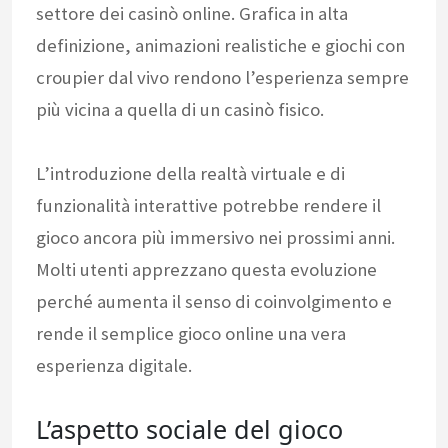
settore dei casinò online. Grafica in alta
definizione, animazioni realistiche e giochi con
croupier dal vivo rendono l’esperienza sempre
più vicina a quella di un casinò fisico.
L’introduzione della realtà virtuale e di
funzionalità interattive potrebbe rendere il
gioco ancora più immersivo nei prossimi anni.
Molti utenti apprezzano questa evoluzione
perché aumenta il senso di coinvolgimento e
rende il semplice gioco online una vera
esperienza digitale.
L’aspetto sociale del gioco