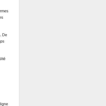
ormes
es
s. De
mps
lité
ligne