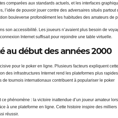
ntes comparées aux standards actuels, et les interfaces graphiq
es, l’idée de pouvoir jouer contre des adversaires situés partout
ovation bouleverse profondément les habitudes des amateurs de p
ans son accessibilité. Les joueurs n’avaient plus besoin de voya
nnexion Internet suffisait pour rejoindre une table virtuelle.
ité au début des années 2000
ive pour le poker en ligne. Plusieurs facteurs expliquent cett
on des infrastructures Internet rend les plateformes plus rapides
es de tournois internationaux contribuent à populariser le poker
 ce phénomène : la victoire inattendue d’un joueur amateur lors
âce à une plateforme en ligne. Cette histoire inspire des milliers
i réussir.