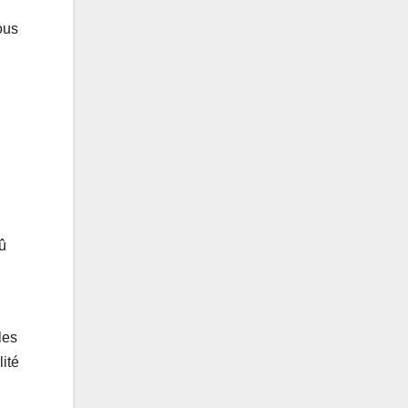
ous
û
les
lité