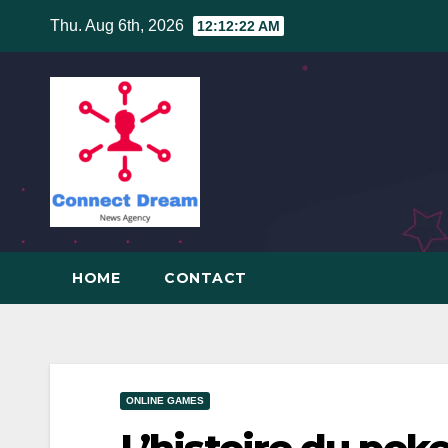
Skip
Thu. Aug 6th, 2026
12:12:23 AM
to
content
HOME
CONTACT
ONLINE GAMES