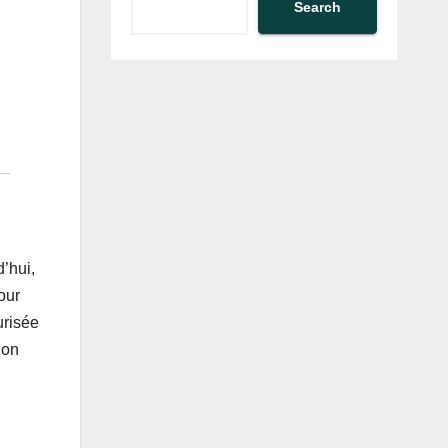
Search
’hui,
our
urisée
ion