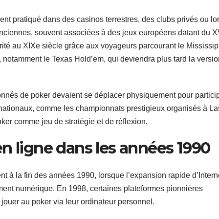
ement pratiqué dans des casinos terrestres, des clubs privés ou lo
anciennes, souvent associées à des jeux européens datant du X
rité au XIXe siècle grâce aux voyageurs parcourant le Mississip
, notamment le Texas Hold’em, qui deviendra plus tard la versio
onnés de poker devaient se déplacer physiquement pour partici
ernationaux, comme les championnats prestigieux organisés à La
oker comme jeu de stratégie et de réflexion.
n ligne dans les années 1990
t à la fin des années 1990, lorsque l’expansion rapide d’Intern
ement numérique. En 1998, certaines plateformes pionnières
 jouer au poker via leur ordinateur personnel.