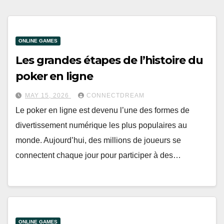
ONLINE GAMES
Les grandes étapes de l’histoire du
poker en ligne
MAY 15, 2026
CONNECTDREAM
Le poker en ligne est devenu l’une des formes de
divertissement numérique les plus populaires au
monde. Aujourd’hui, des millions de joueurs se
connectent chaque jour pour participer à des…
ONLINE GAMES