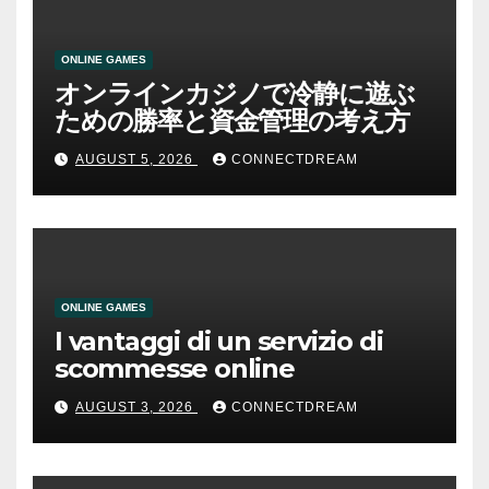
ONLINE GAMES
オンラインカジノで冷静に遊ぶ
ための勝率と資金管理の考え方
AUGUST 5, 2026
CONNECTDREAM
ONLINE GAMES
I vantaggi di un servizio di
scommesse online
AUGUST 3, 2026
CONNECTDREAM