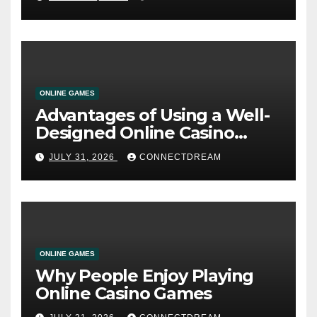
ONLINE GAMES
Advantages of Using a Well-
Designed Online Casino
Service
JULY 31, 2026
CONNECTDREAM
ONLINE GAMES
Why People Enjoy Playing
Online Casino Games