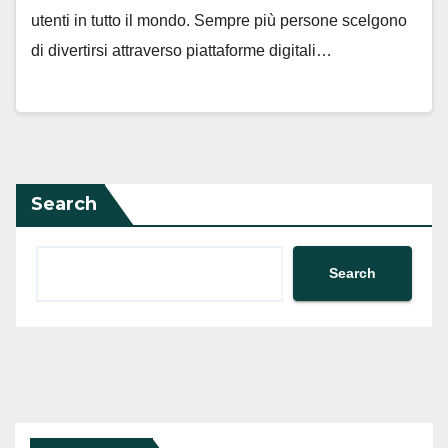
utenti in tutto il mondo. Sempre più persone scelgono
di divertirsi attraverso piattaforme digitali…
Search
Search