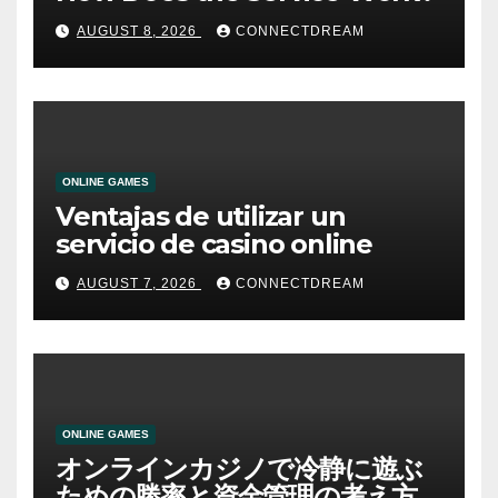
AUGUST 8, 2026
CONNECTDREAM
ONLINE GAMES
Ventajas de utilizar un
servicio de casino online
AUGUST 7, 2026
CONNECTDREAM
ONLINE GAMES
オンラインカジノで冷静に遊ぶ
ための勝率と資金管理の考え方