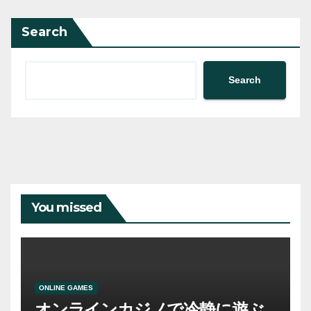
Search
Search
You missed
ONLINE GAMES
オンラインカジノで冷静に遊ぶ