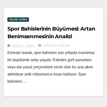
ONLINE GAMES
Spor Bahislerinin Büyümesi: Artan
Benimsenmesinin Analizi
APRIL 1, 2026
CONNECTDREAM
Küresel olarak, spor bahisleri son yıllarda inanılmaz
bir popülarite artışı yaşadı. Eskiden gizli pazarlara
veya dar yasal çerçevelere sınırlı olan bu ana akım
aktiviteye artık milyonlarca insan katılıyor. Spor
bahisleri,…