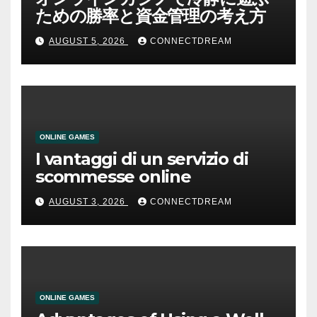
ための勝率と資金管理の考え方
AUGUST 5, 2026
CONNECTDREAM
ONLINE GAMES
I vantaggi di un servizio di
scommesse online
AUGUST 3, 2026
CONNECTDREAM
ONLINE GAMES