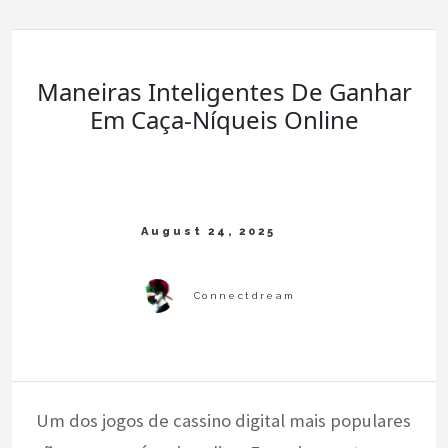
Maneiras Inteligentes De Ganhar
Em Caça-Níqueis Online
Um dos jogos de cassino digital mais populares