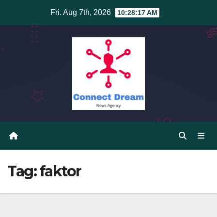
Skip
Fri. Aug 7th, 2026
10:28:18 AM
to
content
Tag:
faktor