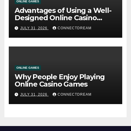
ONLINE GAMES
Advantages of Using a Well-
Designed Online Casino
Service
JULY 31, 2026
CONNECTDREAM
ONLINE GAMES
Why People Enjoy Playing
Online Casino Games
JULY 31, 2026
CONNECTDREAM