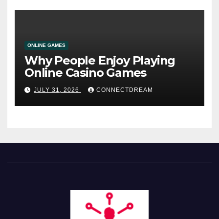
ONLINE GAMES
Why People Enjoy Playing
Online Casino Games
JULY 31, 2026
CONNECTDREAM