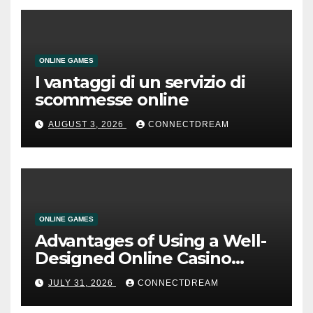
ONLINE GAMES
I vantaggi di un servizio di
scommesse online
AUGUST 3, 2026
CONNECTDREAM
ONLINE GAMES
Advantages of Using a Well-
Designed Online Casino
Service
JULY 31, 2026
CONNECTDREAM