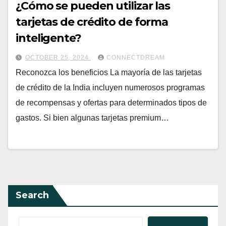
¿Cómo se pueden utilizar las
tarjetas de crédito de forma
inteligente?
OCTOBER 25, 2024
CONNECTDREAM
Reconozca los beneficios La mayoría de las tarjetas
de crédito de la India incluyen numerosos programas
de recompensas y ofertas para determinados tipos de
gastos. Si bien algunas tarjetas premium…
Search