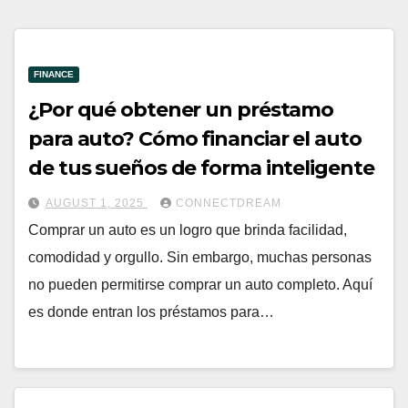
FINANCE
¿Por qué obtener un préstamo
para auto? Cómo financiar el auto
de tus sueños de forma inteligente
AUGUST 1, 2025
CONNECTDREAM
Comprar un auto es un logro que brinda facilidad,
comodidad y orgullo. Sin embargo, muchas personas
no pueden permitirse comprar un auto completo. Aquí
es donde entran los préstamos para…