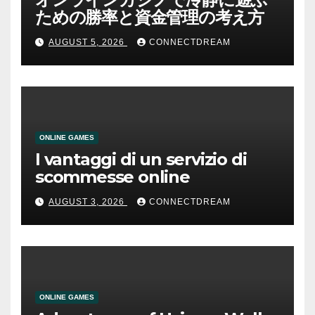
ための勝率と資金管理の考え方
AUGUST 5, 2026
CONNECTDREAM
ONLINE GAMES
I vantaggi di un servizio di
scommesse online
AUGUST 3, 2026
CONNECTDREAM
ONLINE GAMES