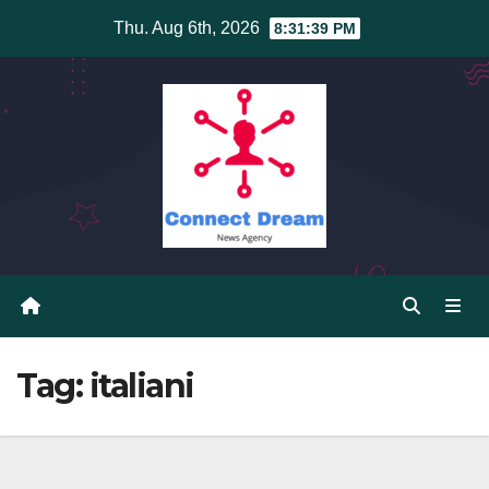
Skip
Thu. Aug 6th, 2026
8:31:39 PM
to
content
Tag:
italiani