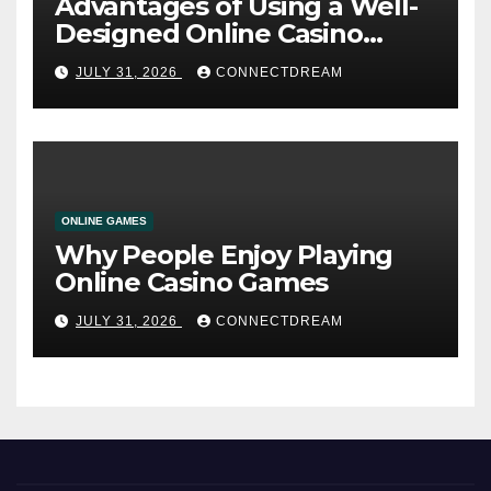
Advantages of Using a Well-
Designed Online Casino
Service
JULY 31, 2026
CONNECTDREAM
ONLINE GAMES
Why People Enjoy Playing
Online Casino Games
JULY 31, 2026
CONNECTDREAM