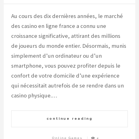
Au cours des dix dernières années, le marché
des casino en ligne france a connu une
croissance significative, attirant des millions
de joueurs du monde entier. Désormais, munis
simplement d’un ordinateur ou d’un
smartphone, vous pouvez profiter depuis le
confort de votre domicile d’une expérience
qui nécessitait autrefois de se rendre dans un
casino physique.…
continue reading
Online Games
4