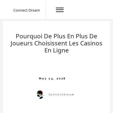
Connect Dream
Skip
to
content
Pourquoi De Plus En Plus De
Joueurs Choisissent Les Casinos
En Ligne