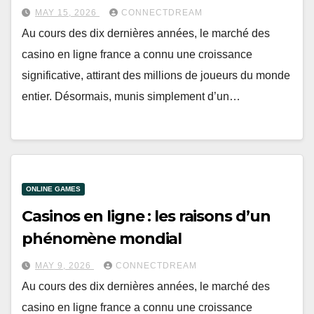
MAY 15, 2026
CONNECTDREAM
Au cours des dix dernières années, le marché des
casino en ligne france a connu une croissance
significative, attirant des millions de joueurs du monde
entier. Désormais, munis simplement d’un…
ONLINE GAMES
Casinos en ligne : les raisons d’un
phénomène mondial
MAY 9, 2026
CONNECTDREAM
Au cours des dix dernières années, le marché des
casino en ligne france a connu une croissance