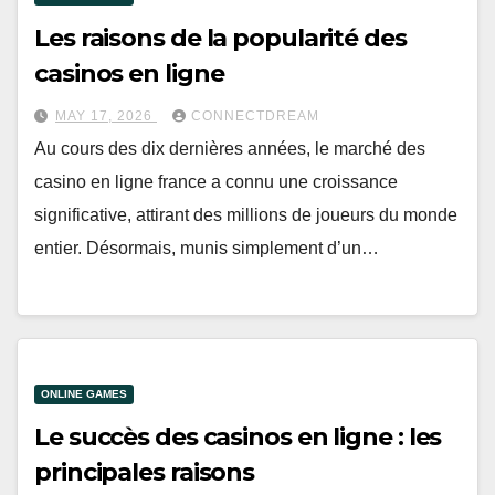
Les raisons de la popularité des
casinos en ligne
MAY 17, 2026
CONNECTDREAM
Au cours des dix dernières années, le marché des
casino en ligne france a connu une croissance
significative, attirant des millions de joueurs du monde
entier. Désormais, munis simplement d’un…
ONLINE GAMES
Le succès des casinos en ligne : les
principales raisons