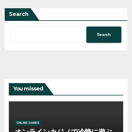
Search
Search
You missed
ONLINE GAMES
オンラインカジノで冷静に遊ぶ