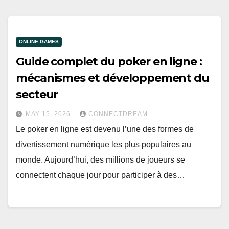
ONLINE GAMES
Guide complet du poker en ligne :
mécanismes et développement du
secteur
MAY 15, 2026
CONNECTDREAM
Le poker en ligne est devenu l’une des formes de
divertissement numérique les plus populaires au
monde. Aujourd’hui, des millions de joueurs se
connectent chaque jour pour participer à des…