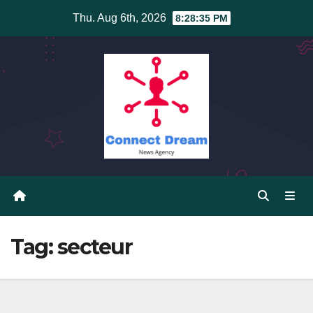
Skip
Thu. Aug 6th, 2026
8:28:36 PM
to
content
Tag:
secteur