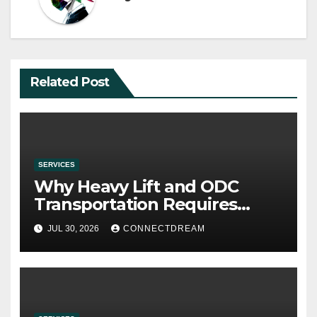
Related Post
SERVICES
Why Heavy Lift and ODC
Transportation Requires
Specialists
JUL 30, 2026
CONNECTDREAM