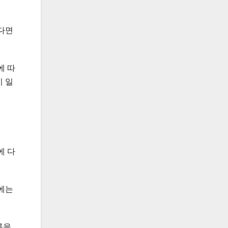
다면
에 따
 일
에 다
에는
록을