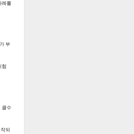
 사례를
가 부
위험
 클수
시작되