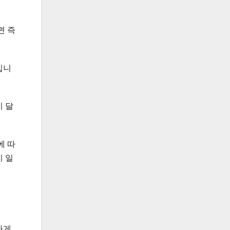
면 즉
입니
 달
에 따
 일
하게