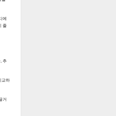
디에
 줄
, 추
비교하
끌거