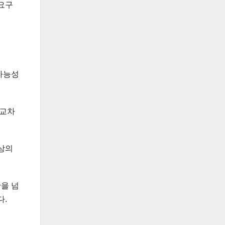
 요구
 가능성
 교차
상의
간을 넘
다.