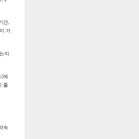
기간,
이 가
왔는지
디에
 줄
 약속