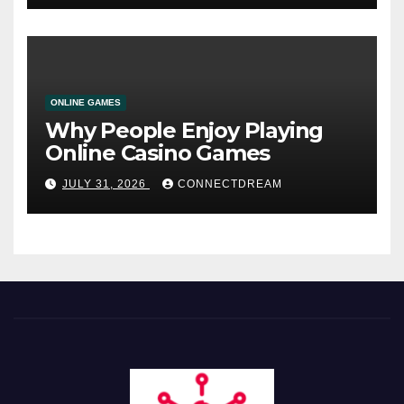
ONLINE GAMES
Why People Enjoy Playing
Online Casino Games
JULY 31, 2026
CONNECTDREAM