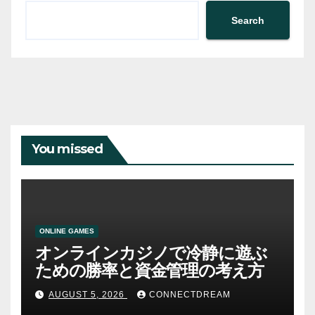
Search
You missed
ONLINE GAMES
オンラインカジノで冷静に遊ぶ
ための勝率と資金管理の考え方
AUGUST 5, 2026
CONNECTDREAM