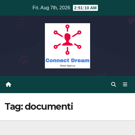
Skip
Fri. Aug 7th, 2026
2:51:10 AM
to
content
Tag:
documenti